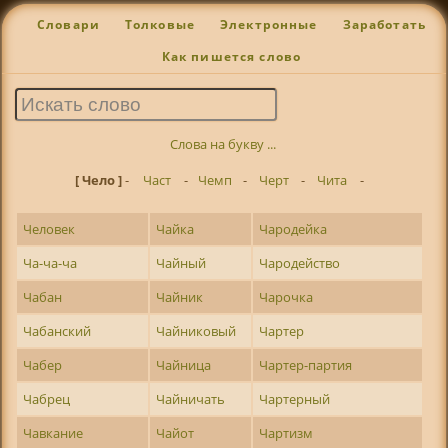
Словари
Толковые
Электронные
Заработать
Как пишется слово
Слова на букву ...
[ Чело ]
-
Част
-
Чемп
-
Черт
-
Чита
-
Человек
Чайка
Чародейка
Ча-ча-ча
Чайный
Чародейство
Чабан
Чайник
Чарочка
Чабанский
Чайниковый
Чартер
Чабер
Чайница
Чартер-партия
Чабрец
Чайничать
Чартерный
Чавкание
Чайот
Чартизм