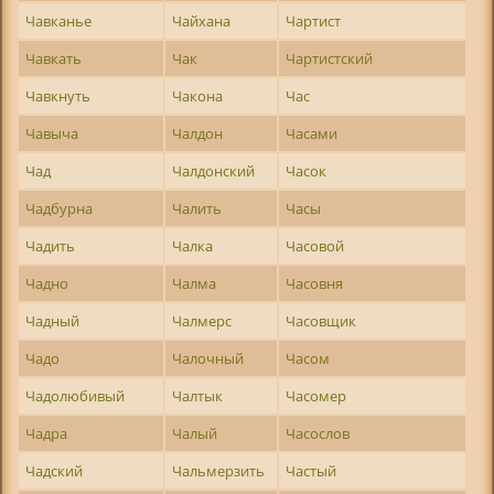
Чавканье
Чайхана
Чартист
Чавкать
Чак
Чартистский
Чавкнуть
Чакона
Час
Чавыча
Чалдон
Часами
Чад
Чалдонский
Часок
Чадбурна
Чалить
Часы
Чадить
Чалка
Часовой
Чадно
Чалма
Часовня
Чадный
Чалмерс
Часовщик
Чадо
Чалочный
Часом
Чадолюбивый
Чалтык
Часомер
Чадра
Чалый
Часослов
Чадский
Чальмерзить
Частый