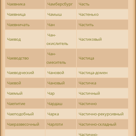
Чаевника
Чамберсбург
Часть
Чаевница
Чамыш
Частенько
Чаевничать
Чан
Частить
Чан-
Чаевод
Частиковый
окислитель
Чан-
Чаеводство
Частица
смеситель
Чаеводческий
Чановой
Частица-домен
Чаевой
Чановый
Частичка
Чаемый
Чар
Частичный
Чаепитие
Чардаш
Частично
Чаеподобный
Чарка
Частично-рекурсивный
Чаеразвесочный
Чарлзти
Частично-складный
Частично-