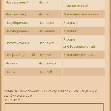
Чаерезальный
Чарли
целочисленный
Чаеторговец
Чарльз
Частичностелющийся
Чаеуборочать
Чарльстон
Частный
Чаеуборочный
Чармоний
Частник
Частно-
Чаеутрусочный
Чарнокит
дифференциальный
Чаефиксационный
Чаровать
Частновладельческий
Чаинка
Чаровница
Чаять
Чародей
Оставьте Ваше пожелание к сайту, или опишите найденную
ошибку в статье о
Ваше имя: