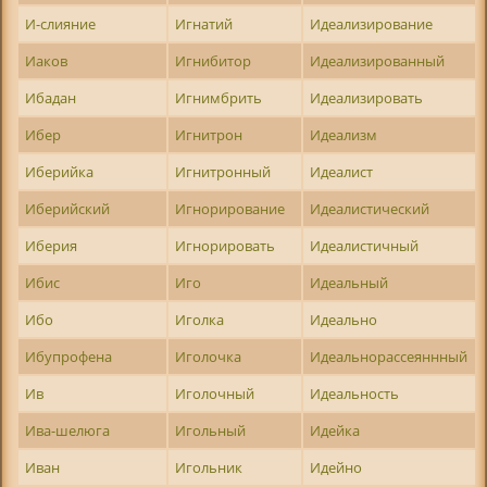
И-слияние
Игнатий
Идеализирование
Иаков
Игнибитор
Идеализированный
Ибадан
Игнимбрить
Идеализировать
Ибер
Игнитрон
Идеализм
Иберийка
Игнитронный
Идеалист
Иберийский
Игнорирование
Идеалистический
Иберия
Игнорировать
Идеалистичный
Ибис
Иго
Идеальный
Ибо
Иголка
Идеально
Ибупрофена
Иголочка
Идеальнорассеяннный
Ив
Иголочный
Идеальность
Ива-шелюга
Игольный
Идейка
Иван
Игольник
Идейно