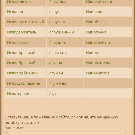
Игловидный
Игротека
Идиллический
Игловод
Игрун
Идиллия
Игловорсовальный
Игрунья
Идиобласт
Иглодержатель
Игрушечный
Идиогенит
Иглокожий
Игрушка
Идиогенный
Иглообразиый
Игрывать
Идиом
Иглообразный
Игуана
Идиоматизм
Иглопробивной
Игумен
Идиоматика
Иглосдавливание
Игуменья
Иглотерапия
Ида
Оставьте Ваше пожелание к сайту, или опишите найденную
ошибку в статье о
Ваше имя: