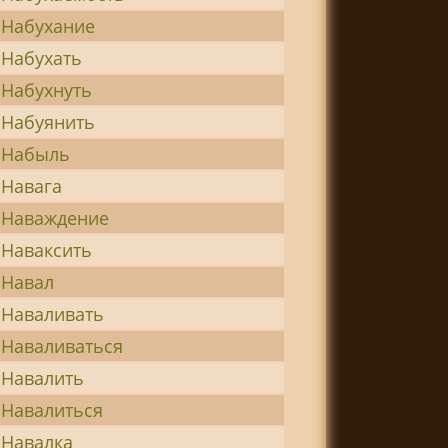
Набухание
Набухать
Набухнуть
Набуянить
Набыль
Навага
Наваждение
Наваксить
Навал
Наваливать
Наваливаться
Навалить
Навалиться
Навалка