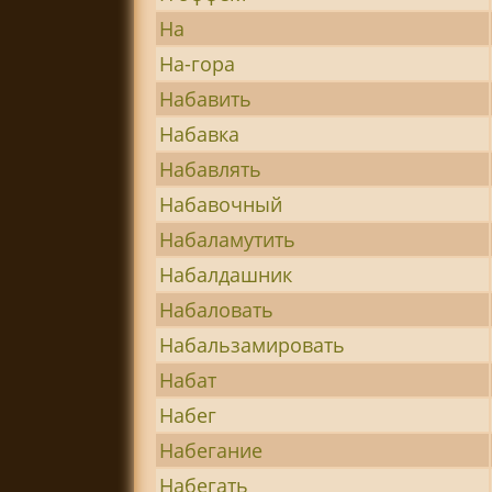
На
На-гора
Набавить
Набавка
Набавлять
Набавочный
Набаламутить
Набалдашник
Набаловать
Набальзамировать
Набат
Набег
Набегание
Набегать