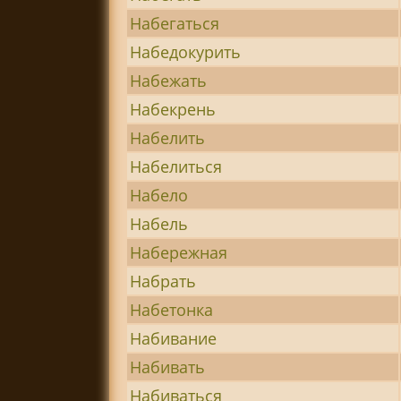
Набегаться
Набедокурить
Набежать
Набекрень
Набелить
Набелиться
Набело
Набель
Набережная
Набрать
Набетонка
Набивание
Набивать
Набиваться