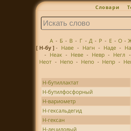
Словари
Т
А
-
Б
-
В
-
Г
-
Д
-
Р
-
Е
-
О
-
[ Н-бу ]
-
Наве
-
Нагн
-
Наде
-
На
-
Неак
-
Неве
-
Невр
-
Негл
Неот
-
Непо
-
Непо
-
Непр
-
Не
Н-бутиллактат
Н-бутилфосфорный
Н-вариометр
Н-гексальдегид
Н-гексан
Н-дециловый