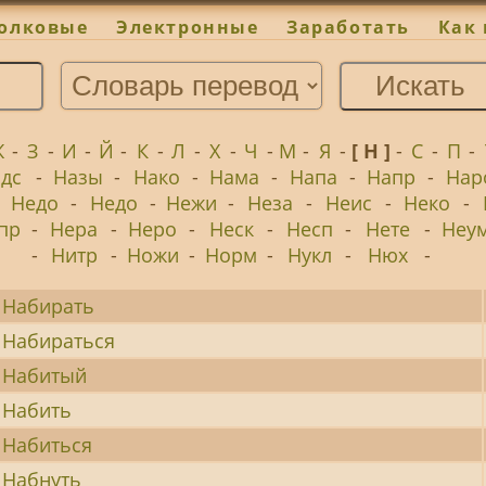
олковые
Электронные
Заработать
Как 
Ж
-
З
-
И
-
Й
-
К
-
Л
-
Х
-
Ч
-
М
-
Я
-
[ Н ]
-
С
-
П
-
дс
-
Назы
-
Нако
-
Нама
-
Напа
-
Напр
-
Нар
-
Недо
-
Недо
-
Нежи
-
Неза
-
Неис
-
Неко
-
пр
-
Нера
-
Неро
-
Неск
-
Несп
-
Нете
-
Неу
-
Нитр
-
Ножи
-
Норм
-
Нукл
-
Нюх
-
Набирать
Набираться
Набитый
Набить
Набиться
Набнуть