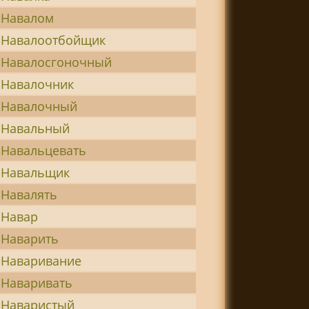
Навалом
Навалоотбойщик
Навалосгоночный
Навалочник
Навалочный
Навальный
Навальцевать
Навальщик
Навалять
Навар
Наварить
Наваривание
Наваривать
Наваристый