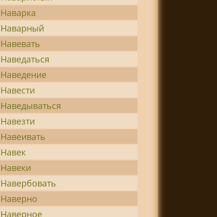
Наварка
Наварный
Навевать
Наведаться
Наведение
Навести
Наведываться
Навезти
Навеивать
Навек
Навеки
Навербовать
Наверно
Наверное