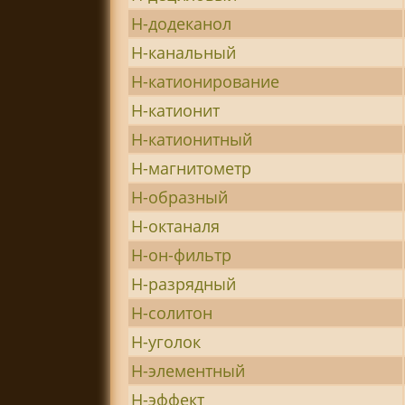
Н-додеканол
Н-канальный
Н-катионирование
Н-катионит
Н-катионитный
Н-магнитометр
Н-образный
Н-октаналя
Н-он-фильтр
Н-разрядный
Н-солитон
Н-уголок
Н-элементный
Н-эффект