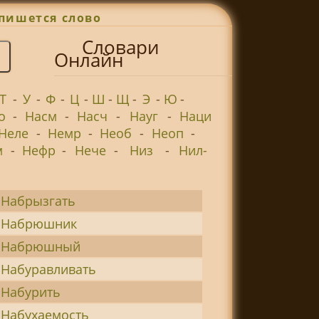
пишется слово
Словари
Онлайн
Т
-
У
-
Ф
-
Ц
-
Ш
-
Щ
-
Э
-
Ю
-
о
-
Насм
-
Насч
-
Науг
-
Наци
Неле
-
Немр
-
Необ
-
Неоп
-
м
-
Нефр
-
Нече
-
Низ
-
Нил-
Набрызгать
Набрюшник
Набрюшный
Набуравливать
Набурить
Набухаемость