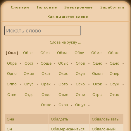
Словари
Толковые
Электронные
Заработать
Как пишется слово
Слова на букву ...
[ Она ]
-
Обве
-
Обез
-
Обжа
-
Обле
-
Обме
-
Обож
-
Обра
-
Обст
-
Обще
-
Обыс
-
Огов
-
Одно
-
Одно
-
Одно
-
Ожив
-
Окат
-
Окос
-
Окун
-
Омон
-
Опер
-
Оппо
-
Опус
-
Орех
-
Орто
-
Оско
-
Осок
-
Осуж
-
Отве
-
Отде
-
Отко
-
Отме
-
Отпи
-
Отры
-
Отсю
-
Отше
-
Охра
-
Ощут
-
Она
Обалдеть
Обваловывать
Он
Обамериканиться
Обвалочный