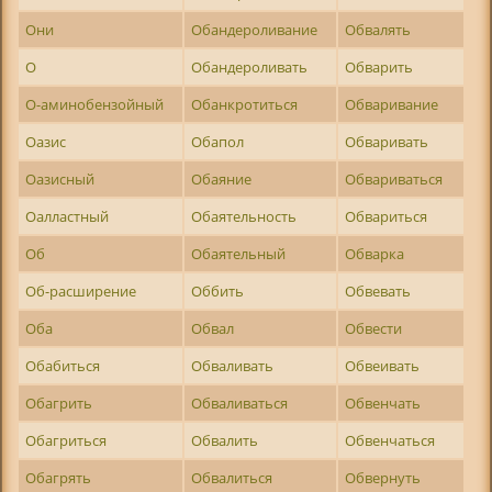
Они
Обандероливание
Обвалять
О
Обандероливать
Обварить
О-аминобензойный
Обанкротиться
Обваривание
Оазис
Обапол
Обваривать
Оазисный
Обаяние
Обвариваться
Оалластный
Обаятельность
Обвариться
Об
Обаятельный
Обварка
Об-расширение
Оббить
Обвевать
Оба
Обвал
Обвести
Обабиться
Обваливать
Обвеивать
Обагрить
Обваливаться
Обвенчать
Обагриться
Обвалить
Обвенчаться
Обагрять
Обвалиться
Обвернуть