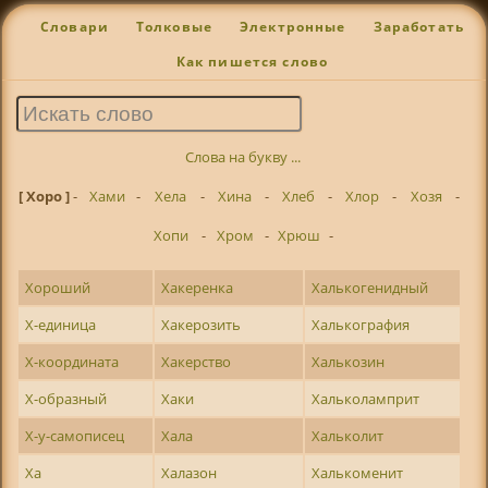
Словари
Толковые
Электронные
Заработать
Как пишется слово
Слова на букву ...
[ Хоро ]
-
Хами
-
Хела
-
Хина
-
Хлеб
-
Хлор
-
Хозя
-
Хопи
-
Хром
-
Хрюш
-
Хороший
Хакеренка
Халькогенидный
Х-единица
Хакерозить
Халькография
Х-координата
Хакерство
Халькозин
Х-образный
Хаки
Хальколамприт
Х-у-самописец
Хала
Хальколит
Ха
Халазон
Халькоменит