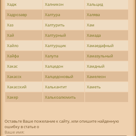
Хадж
Халникон
Хальцид
Хадрозавр
Халтура
Халява
Хаз
Халтурить
Хам
Хай
Халтурный
Хамада
Хайло
Халтурщик
Хамаедафный
Хайфа
Халупа
Хамазульный
Хакас
Халцедон
Хамдный
Хакасск
Халцедоновый
Хамелеон
Хакасский
Халькантит
Хаметь
Хакер
Халькоалюмить
Оставьте Ваше пожелание к сайту, или опишите найденную
ошибку в статье о
Ваше имя: