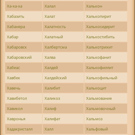
Ха-ха-ха
Халал
Халькон
Хабазить
Халат
Халькопирит
Хабанера
Халатность
Халькосидерит
Хабар
Халатный
Халькостибить
Хабаровск
Халбертсма
Халькотрихит
Хабаровский
Халва
Халькофанит
Хабеас
Халдей
Халькофиллит
Хавбек
Халдейский
Халькофильный
Хавечь
Халибит
Халькоцит
Хавибетол
Халикоз
Хальмование
Хавикол
Халиф
Хальмовочный
Хавронья
Халифат
Хальмоз
Хадакристалл
Халл
Хальфовый