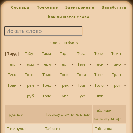
Словари
Толковые
Электронные
Заработать
Как пишется слово
Слова на букву ...
[ Труд ]
-
Табу
-
Тама
-
Тарт
-
Теза
-
Теле
-
Темн
-
Тепл
-
Терм
-
Терм
-
Терп
-
Тете
-
Техн
-
Тино
-
Тиск
-
Того
-
Толс
-
Тонк
-
Тори
-
Точе
-
Тран
-
Тран
-
Трей
-
Трех
-
Трех
-
Триг
-
Трио
-
Трог
-
Труб
-
Тряс
-
Тупе
-
Тусс
-
Тявк
-
Таблица-
Трудный
Табакоувлажнительный
конфигуратор
Т-импульс
Табанить
Табличка