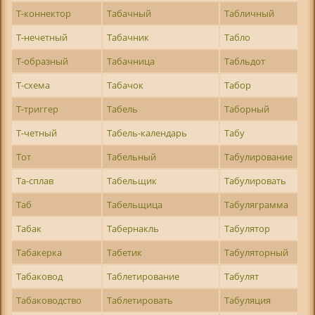
Т-коннектор
Табачный
Табличный
Т-нечетный
Табачник
Табло
Т-образный
Табачница
Табльдот
Т-схема
Табачок
Табор
Т-триггер
Табель
Таборный
Т-четный
Табель-календарь
Табу
Тот
Табельный
Табулирование
Та-сплав
Табельщик
Табулировать
Таб
Табельщица
Табуляграмма
Табак
Табернакль
Табулятор
Табакерка
Табетик
Табуляторный
Табаковод
Таблетирование
Табулят
Табаководство
Таблетировать
Табуляция