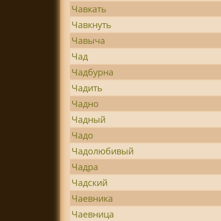
Чавкать
Чавкнуть
Чавыча
Чад
Чадбурна
Чадить
Чадно
Чадный
Чадо
Чадолюбивый
Чадра
Чадский
Чаевника
Чаевница