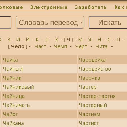
олковые
Электронные
Заработать
Как 
Ж
-
З
-
И
-
Й
-
К
-
Л
-
Х
-
[ Ч ]
-
М
-
Я
-
Н
-
С
-
П
-
[ Чело ]
-
Част
-
Чемп
-
Черт
-
Чита
-
Чайка
Чародейка
Чайный
Чародейство
Чайник
Чарочка
Чайниковый
Чартер
Чайница
Чартер-партия
Чайничать
Чартерный
Чайот
Чартизм
Чайхана
Чартист