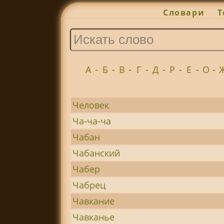
Словари
Т
А
-
Б
-
В
-
Г
-
Д
-
Р
-
Е
-
О
-
Человек
Ча-ча-ча
Чабан
Чабанский
Чабер
Чабрец
Чавкание
Чавканье