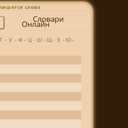
пишется слово
Словари
Онлайн
Т
-
У
-
Ф
-
Ц
-
Ш
-
Щ
-
Э
-
Ю
-