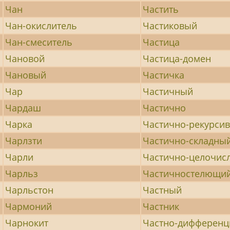
Чан
Частить
Чан-окислитель
Частиковый
Чан-смеситель
Частица
Чановой
Частица-домен
Чановый
Частичка
Чар
Частичный
Чардаш
Частично
Чарка
Частично-рекурси
Чарлзти
Частично-складны
Чарли
Частично-целочис
Чарльз
Частичностелющи
Чарльстон
Частный
Чармоний
Частник
Чарнокит
Частно-дифферен