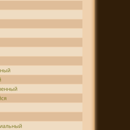
вный
й
ленный
йся
циальный