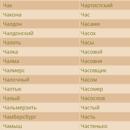
Чак
Чартистский
Чакона
Час
Чалдон
Часами
Чалдонский
Часок
Чалить
Часы
Чалка
Часовой
Чалма
Часовня
Чалмерс
Часовщик
Чалочный
Часом
Чалтык
Часомер
Чалый
Часослов
Чальмерзить
Частый
Чамберсбург
Часть
Чамыш
Частенько