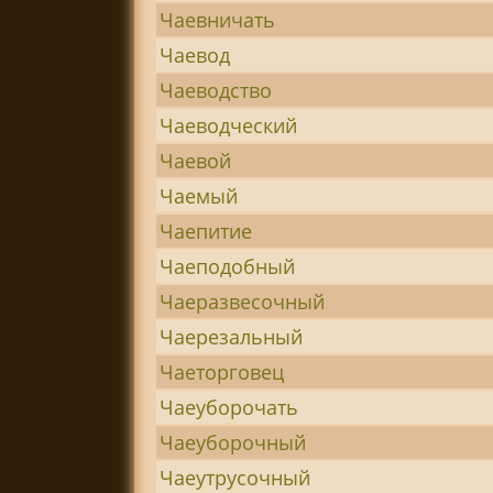
Чаевничать
Чаевод
Чаеводство
Чаеводческий
Чаевой
Чаемый
Чаепитие
Чаеподобный
Чаеразвесочный
Чаерезальный
Чаеторговец
Чаеуборочать
Чаеуборочный
Чаеутрусочный