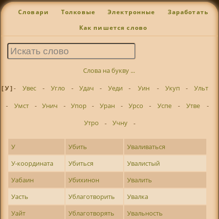
Словари
Толковые
Электронные
Заработать
Как пишется слово
Слова на букву ...
[ У ]
-
Увес
-
Угло
-
Удач
-
Уеди
-
Уин
-
Укуп
-
Ульт
-
Умст
-
Унич
-
Упор
-
Уран
-
Урсо
-
Успе
-
Утве
-
Утро
-
Учну
-
У
Убить
Уваливаться
У-координата
Убиться
Увалистый
Уабаин
Убихинон
Увалить
Уасть
Ублаготворить
Увалка
Уайт
Ублаготворять
Увальность