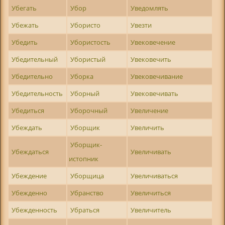
Убегать
Убор
Уведомлять
Убежать
Убористо
Увезти
Убедить
Убористость
Увековечение
Убедительный
Убористый
Увековечить
Убедительно
Уборка
Увековечивание
Убедительность
Уборный
Увековечивать
Убедиться
Уборочный
Увеличение
Убеждать
Уборщик
Увеличить
Уборщик-
Убеждаться
Увеличивать
истопник
Убеждение
Уборщица
Увеличиваться
Убежденно
Убранство
Увеличиться
Убежденность
Убраться
Увеличитель