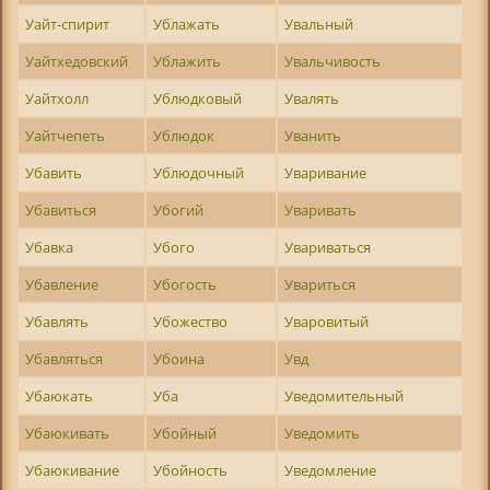
Уайт-спирит
Ублажать
Увальный
Уайтхедовский
Ублажить
Увальчивость
Уайтхолл
Ублюдковый
Увалять
Уайтчепеть
Ублюдок
Уванить
Убавить
Ублюдочный
Уваривание
Убавиться
Убогий
Уваривать
Убавка
Убого
Увариваться
Убавление
Убогость
Увариться
Убавлять
Убожество
Уваровитый
Убавляться
Убоина
Увд
Убаюкать
Уба
Уведомительный
Убаюкивать
Убойный
Уведомить
Убаюкивание
Убойность
Уведомление