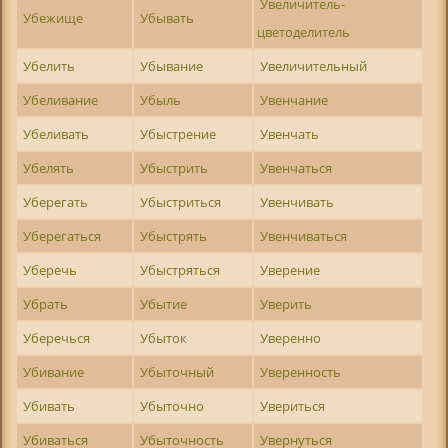
Увеличитель-
Убежище
Убывать
цветоделитель
Убелить
Убывание
Увеличительный
Убеливание
Убыль
Увенчание
Убеливать
Убыстрение
Увенчать
Убелять
Убыстрить
Увенчаться
Уберегать
Убыстриться
Увенчивать
Уберегаться
Убыстрять
Увенчиваться
Уберечь
Убыстряться
Уверение
Убрать
Убытие
Уверить
Уберечься
Убыток
Уверенно
Убивание
Убыточный
Уверенность
Убивать
Убыточно
Увериться
Убиваться
Убыточность
Увернуться