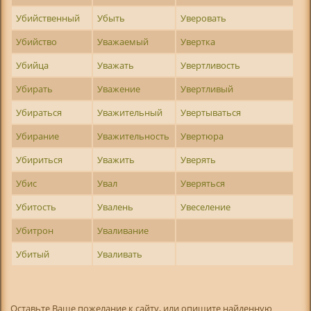
Убийственный
Убыть
Уверовать
Убийство
Уважаемый
Увертка
Убийца
Уважать
Увертливость
Убирать
Уважение
Увертливый
Убираться
Уважительный
Увертываться
Убирание
Уважительность
Увертюра
Убириться
Уважить
Уверять
Убис
Увал
Уверяться
Убитость
Увалень
Увеселение
Убитрон
Уваливание
Убитый
Уваливать
Оставьте Ваше пожелание к сайту, или опишите найденную