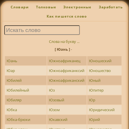
Словари
Толковые
Электронные
Заработать
Как пишется слово
Слова на букву ...
[ Юань ]
-
Юань
Южноафриканец
Юношеский
Юар
Южноафриканксий
Юношество
Юбилей
Южноафриканский
Юный
Юбилейный
Юз
Юпитер
Юбиляр
Юзовый
Юр
Юбка
Юзом
Юридический
Юбка-брюки
Юкавский
Юрий