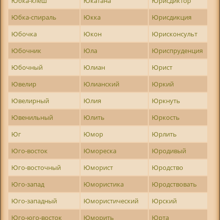
Юбка-клеш
Юкатана
Юрисдиктор
Юбка-спираль
Юкка
Юрисдикция
Юбочка
Юкон
Юрисконсульт
Юбочник
Юла
Юриспруденция
Юбочный
Юлиан
Юрист
Ювелир
Юлианский
Юркий
Ювелирный
Юлия
Юркнуть
Ювенильный
Юлить
Юркость
Юг
Юмор
Юрлить
Юго-восток
Юмореска
Юродивый
Юго-восточный
Юморист
Юродство
Юго-запад
Юмористика
Юродствовать
Юго-западный
Юмористический
Юрский
Юго-юго-восток
Юморить
Юрта