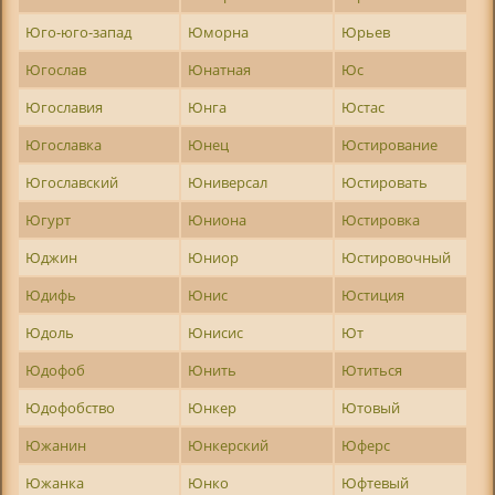
Юго-юго-запад
Юморна
Юрьев
Югослав
Юнатная
Юс
Югославия
Юнга
Юстас
Югославка
Юнец
Юстирование
Югославский
Юниверсал
Юстировать
Югурт
Юниона
Юстировка
Юджин
Юниор
Юстировочный
Юдифь
Юнис
Юстиция
Юдоль
Юнисис
Ют
Юдофоб
Юнить
Ютиться
Юдофобство
Юнкер
Ютовый
Южанин
Юнкерский
Юферс
Южанка
Юнко
Юфтевый