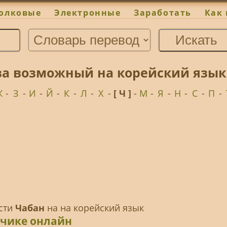
олковые
Электронные
Заработать
Как 
ва возможный на корейский язык
Ж
-
З
-
И
-
Й
-
К
-
Л
-
Х
-
[ Ч ]
-
М
-
Я
-
Н
-
С
-
П
-
ести
Чабан
на на корейский язык
дчике онлайн