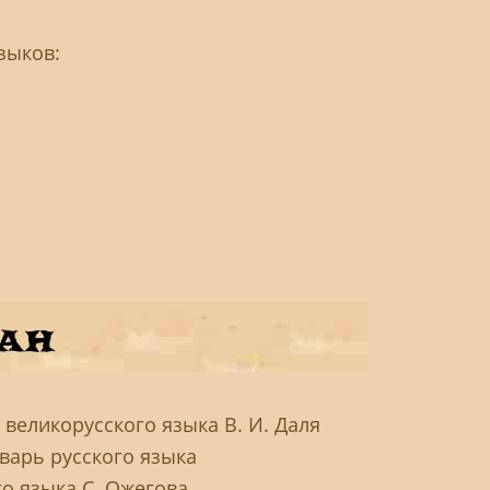
зыков:
великорусского языка В. И. Даля
варь русского языка
го языка С. Ожегова