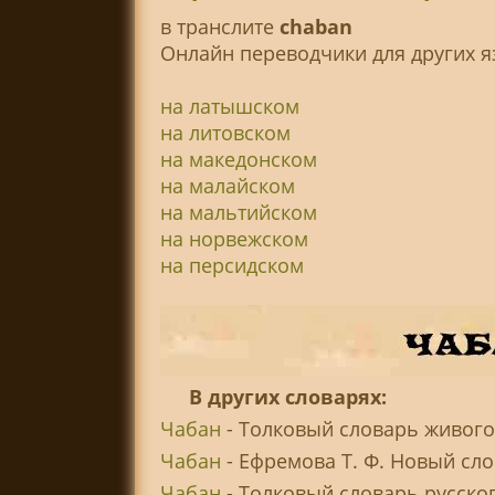
в транслитe
chaban
Онлайн переводчики для других я
на латышском
на литовском
на македонском
на малайском
на мальтийском
на норвежском
на персидском
В других словарях:
Чабан
- Толковый словарь живого 
Чабан
- Ефремова Т. Ф. Новый сло
Чабан
- Толковый словарь русско