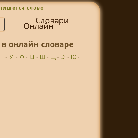
пишется слово
Словари
Онлайн
 в онлайн словаре
Т
-
У
-
Ф
-
Ц
-
Ш
-
Щ
-
Э
-
Ю
-