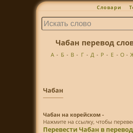
Словари
Т
Чабан перевод сло
А
-
Б
-
В
-
Г
-
Д
-
Р
-
Е
-
О
-
Чабан
Чабан на корейском -
Нажмите на ссылку, чтобы перев
Перевести Чабан в перево