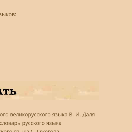
зыков:
го великорусского языка В. И. Даля
словарь русского языка
ского языка С. Ожегова