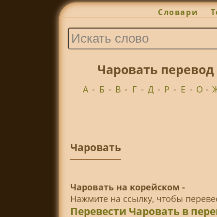
Словари
Т
Чаровать перевод
А
-
Б
-
В
-
Г
-
Д
-
Р
-
Е
-
О
-
Чаровать
Чаровать на корейском -
Нажмите на ссылку, чтобы перев
Перевести Чаровать в пер