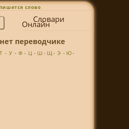
пишется слово
Словари
Онлайн
рнет переводчике
Т
-
У
-
Ф
-
Ц
-
Ш
-
Щ
-
Э
-
Ю
-