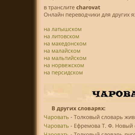
в транслитe
charovat
Онлайн переводчики для других я
на латышском
на литовском
на македонском
на малайском
на мальтийском
на норвежском
на персидском
В других словарях:
Чаровать
- Толковый словарь живо
Чаровать
- Ефремова Т. Ф. Новый 
Чаровать
- Толковый словарь рус