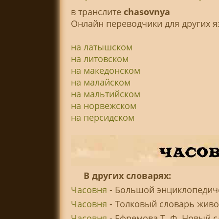
в транслитe
chasovnya
Онлайн переводчики для других я
на латышском
на литовском
на македонском
на малайском
на мальтийском
на норвежском
на персидском
В других словарях:
Часовня
- Большой энциклопедиче
Часовня
- Толковый словарь живог
Часовня
- Ефремова Т. Ф. Новый с