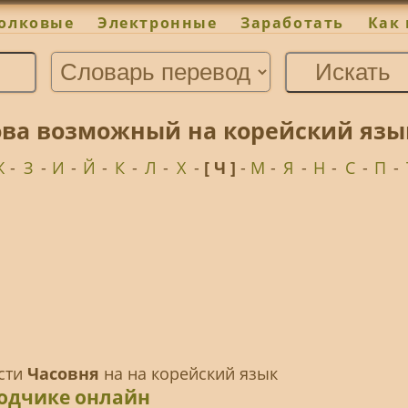
олковые
Электронные
Заработать
Как 
ова возможный на корейский язы
Ж
-
З
-
И
-
Й
-
К
-
Л
-
Х
-
[ Ч ]
-
М
-
Я
-
Н
-
С
-
П
-
ести
Часовня
на на корейский язык
водчике онлайн