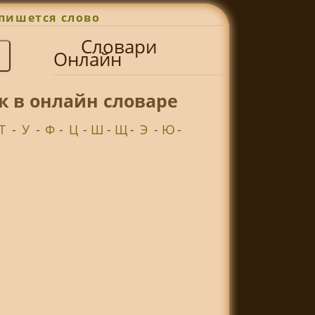
пишется слово
Словари
Онлайн
к в онлайн словаре
Т
-
У
-
Ф
-
Ц
-
Ш
-
Щ
-
Э
-
Ю
-