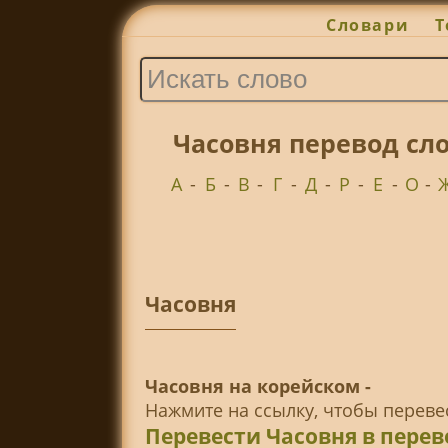
Словари
Т
Часовня перевод сл
А
-
Б
-
В
-
Г
-
Д
-
Р
-
Е
-
О
-
Часовня
Часовня на корейском -
Нажмите на ссылку, чтобы перев
Перевести Часовня в пере