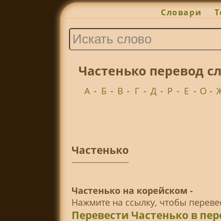
Словари
Т
Частенько перевод с
А
-
Б
-
В
-
Г
-
Д
-
Р
-
Е
-
О
-
Частенько
Частенько на корейском -
Нажмите на ссылку, чтобы перев
Перевести Частенько в пе