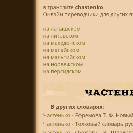
в транслитe
chastenko
Онлайн переводчики для других я
на латышском
на литовском
на македонском
на малайском
на мальтийском
на норвежском
на персидском
В других словарях:
Частенько
- Ефремова Т. Ф. Новый
Частенько
- Толковый словарь рус
Частенько
- Ожегов С. И., Шведов