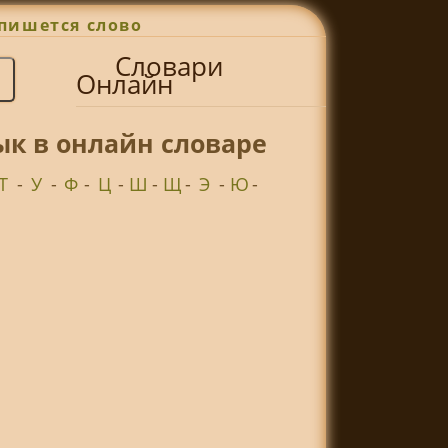
пишется слово
Словари
Онлайн
ык в онлайн словаре
Т
-
У
-
Ф
-
Ц
-
Ш
-
Щ
-
Э
-
Ю
-