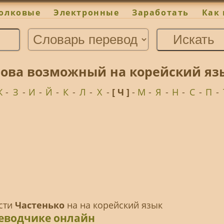
олковые
Электронные
Заработать
Как 
лова возможный на корейский яз
Ж
-
З
-
И
-
Й
-
К
-
Л
-
Х
-
[ Ч ]
-
М
-
Я
-
Н
-
С
-
П
-
ести
Частенько
на на корейский язык
реводчике онлайн