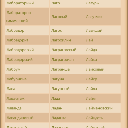
Лабораторный
Лаго
Лазурь
Лабораторно-
Лаговый
Лазутчик
химический
Лабрадор
Лагос
Лазящий
Лабрадорит
Лагохилин
Лай
Лабрадоровый
Лагранжевый
Лайда
Лабрадорский
Лагранжиан
Лайка
Лабрум
Лагранша
Лайковый
Лабурнина
Лагуна
Лайкр
Лава
Лагунный
Лайла
Лава-этаж
Лада
Лайм
Лаванда
Ладан
Лаймановский
Лавандиновый
Ладанка
Лайндеть
Лавандный
Ладанник
Лайндный