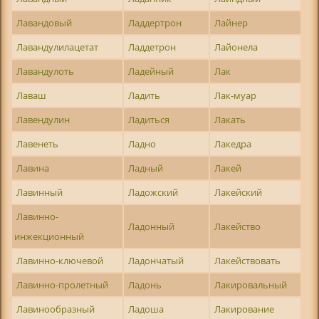
Лавандовый
Ладдертрон
Лайнер
Лавандулилацетат
Ладдетрон
Лайонела
Лавандулоть
Ладейный
Лак
Лаваш
Ладить
Лак-муар
Лавендулин
Ладиться
Лакать
Лавенеть
Ладно
Лакедра
Лавина
Ладный
Лакей
Лавинный
Ладожский
Лакейский
Лавинно-
Ладонный
Лакейство
инжекционный
Лавинно-ключевой
Ладончатый
Лакействовать
Лавинно-пролетный
Ладонь
Лакировальный
Лавинообразный
Ладоша
Лакирование