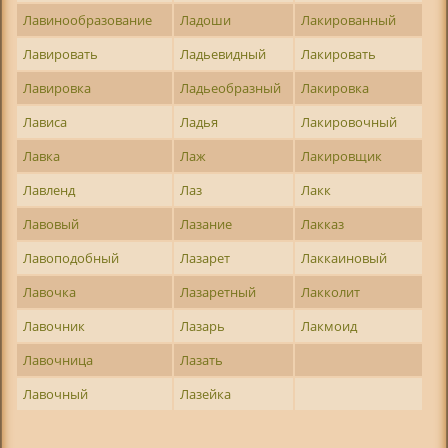
Лавинообразование
Ладоши
Лакированный
Лавировать
Ладьевидный
Лакировать
Лавировка
Ладьеобразный
Лакировка
Лависа
Ладья
Лакировочный
Лавка
Лаж
Лакировщик
Лавленд
Лаз
Лакк
Лавовый
Лазание
Лакказ
Лавоподобный
Лазарет
Лаккаиновый
Лавочка
Лазаретный
Лакколит
Лавочник
Лазарь
Лакмоид
Лавочница
Лазать
Лавочный
Лазейка