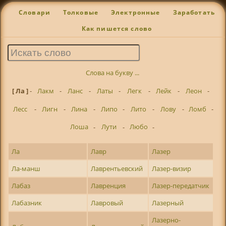
Словари
Толковые
Электронные
Заработать
Как пишется слово
Слова на букву ...
[ Ла ]
-
Лакм
-
Ланс
-
Латы
-
Легк
-
Лейк
-
Леон
-
Лесс
-
Лигн
-
Лина
-
Липо
-
Лито
-
Лову
-
Ломб
-
Лоша
-
Лути
-
Любо
-
Ла
Лавр
Лазер
Ла-манш
Лаврентьевский
Лазер-визир
Лабаз
Лавренция
Лазер-передатчик
Лабазник
Лавровый
Лазерный
Лазерно-