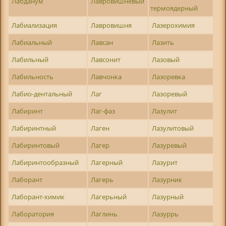
Лабданум
Лавровишневый
термоядерный
Лабиализация
Лавровишня
Лазерохимия
Лабиальный
Лавсан
Лазить
Лабильный
Лавсонит
Лазовый
Лабильность
Лавчонка
Лазоревка
Лабио-дентальный
Лаг
Лазоревый
Лабиринт
Лаг-фаз
Лазулит
Лабиринтный
Лаген
Лазулитовый
Лабиринтовый
Лагер
Лазуревый
Лабиринтообразный
Лагерный
Лазурит
Лаборант
Лагерь
Лазурник
Лаборант-химик
Лагерьный
Лазурный
Лаборатория
Лаглинь
Лазуррь