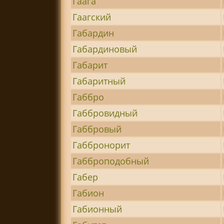
Гаага
Гаагский
Габардин
Габардиновый
Габарит
Габаритный
Габбро
Габбровидный
Габбровый
Габбронорит
Габброподобный
Габер
Габион
Габионный