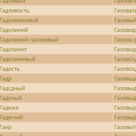
Гадливый
Газобет
Гадливость
Газоват
Гадолеиновый
Газовы
Гадолиний
Газови
Гадолиний-галлиевый
Газово-
Гадолинит
Газово
Гадолиновый
Газовоз
Гадость
Газово
Гадр
Газовщ
Гадсдный
Газовы
Гадсный
Газовыд
Гадюка
Газовы
Гадючий
Газовы
Гаер
Газовы