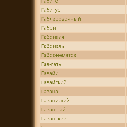
Габитет
Габитус
Габлеровочный
Габон
Габриеля
Габриэль
Габронематоз
Гав-гать
Гавайи
Гавайский
Гавана
Гаваниский
Гаванный
Гаванский