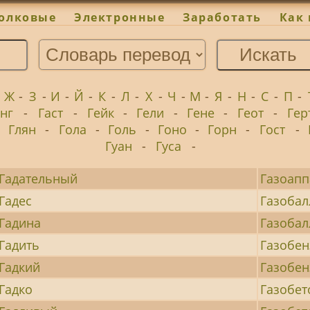
олковые
Электронные
Заработать
Как 
-
Ж
-
З
-
И
-
Й
-
К
-
Л
-
Х
-
Ч
-
М
-
Я
-
Н
-
С
-
П
-
анг
-
Гаст
-
Гейк
-
Гели
-
Гене
-
Геот
-
Гер
-
Глян
-
Гола
-
Голь
-
Гоно
-
Горн
-
Гост
-
Гуан
-
Гуса
-
Гадательный
Газоапп
Гадес
Газобал
Гадина
Газобал
Гадить
Газобен
Гадкий
Газобе
Гадко
Газобет