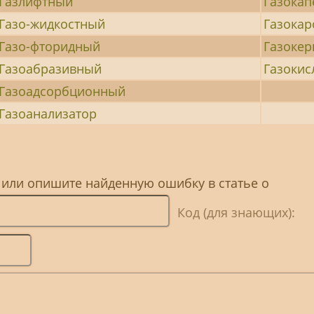
Газлифтный
Газока
Газо-жидкостный
Газокар
Газо-фторидный
Газоке
Газоабразивный
Газоки
Газоадсорбционный
Газоанализатор
 или опишите найденную ошибку в статье о
Код (для знающих):