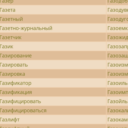
Газер
Газодо
Газета
Газодув
Газетный
Газодуг
Газетно-журнальный
Газоемк
Газетчик
Газожи
Газик
Газоза
Газирование
Газоза
Газировать
Газоиз
Газировка
Газоиз
Газификатор
Газоиль
Газификация
Газоим
Газифицировать
Газойль
Газифицироваться
Газока
Газлифт
Газока