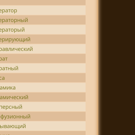
ератор
нераторный
ераторый
нерирующий
равлический
рат
ратный
са
намика
намический
сперсный
ффузионный
бывающий