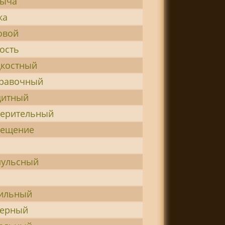
быча
ка
овой
ость
дкостный
правочный
щитный
мерительный
мещение
пульсный
лильный
мерный