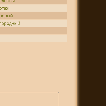
пельный
отаж
рновый
слородный