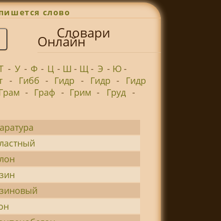
пишется слово
Словари
Онлайн
Т
-
У
-
Ф
-
Ц
-
Ш
-
Щ
-
Э
-
Ю
-
т
-
Гибб
-
Гидр
-
Гидр
-
Гидр
Грам
-
Граф
-
Грим
-
Груд
-
аратура
ластный
лон
зин
нзиновый
он