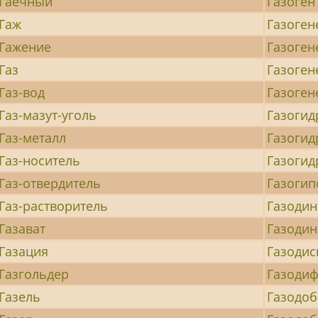
Гаечный
Газоген
Гаж
Газоген
Гажение
Газоге
Газ
Газоген
Газ-вод
Газоге
Газ-мазут-уголь
Газогид
Газ-металл
Газогид
Газ-носитель
Газогид
Газ-отвердитель
Газогип
Газ-растворитель
Газоди
Газават
Газоди
Газация
Газоди
Газгольдер
Газоди
Газель
Газодо