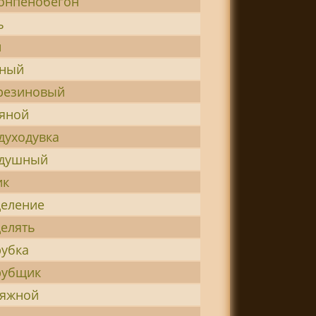
онпенобегон
ь
й
дный
резиновый
дяной
духодувка
здушный
ик
деление
елять
рубка
рубщик
тяжной