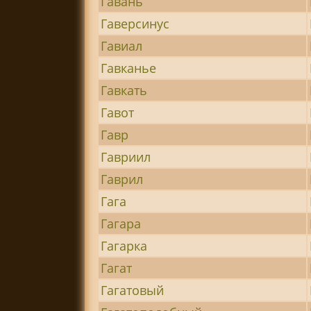
Гавань
Гаверсинус
Гавиал
Гавканье
Гавкать
Гавот
Гавр
Гавриил
Гаврил
Гага
Гагара
Гагарка
Гагат
Гагатовый