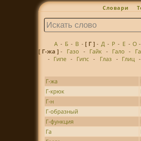
Словари
Т
А
-
Б
-
В
-
[ Г ]
-
Д
-
Р
-
Е
-
О
[ Г-жа ]
-
Газо
-
Гайк
-
Гало
-
Г
-
Гипе
-
Гипс
-
Глаз
-
Глиц
Г-жа
Г-крюк
Г-н
Г-образный
Г-функция
Га