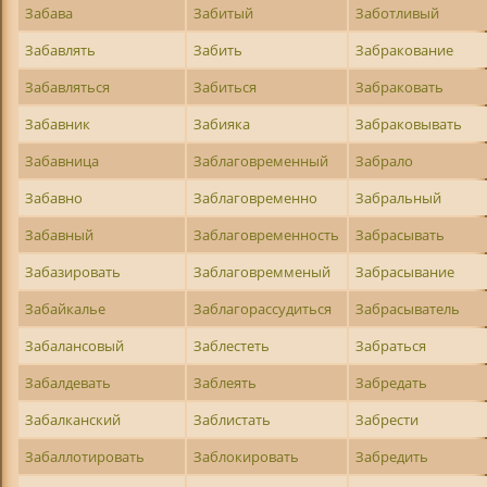
Забава
Забитый
Заботливый
Забавлять
Забить
Забракование
Забавляться
Забиться
Забраковать
Забавник
Забияка
Забраковывать
Забавница
Заблаговременный
Забрало
Забавно
Заблаговременно
Забральный
Забавный
Заблаговременность
Забрасывать
Забазировать
Заблаговремменый
Забрасывание
Забайкалье
Заблагорассудиться
Забрасыватель
Забалансовый
Заблестеть
Забраться
Забалдевать
Заблеять
Забредать
Забалканский
Заблистать
Забрести
Забаллотировать
Заблокировать
Забредить