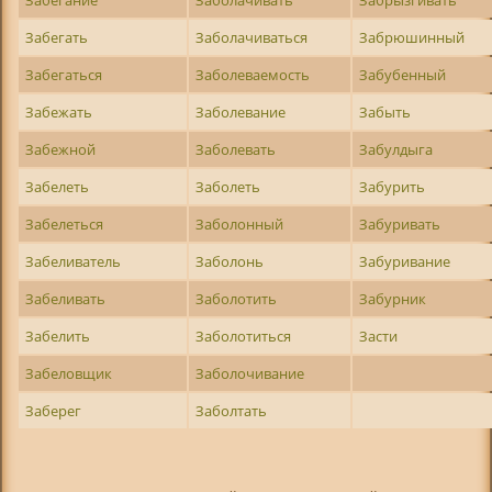
Забегать
Заболачиваться
Забрюшинный
Забегаться
Заболеваемость
Забубенный
Забежать
Заболевание
Забыть
Забежной
Заболевать
Забулдыга
Забелеть
Заболеть
Забурить
Забелеться
Заболонный
Забуривать
Забеливатель
Заболонь
Забуривание
Забеливать
Заболотить
Забурник
Забелить
Заболотиться
Засти
Забеловщик
Заболочивание
Заберег
Заболтать