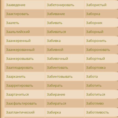
Зааведение
Забетонировать
Забористый
Заактировать
Забивание
Заборка
Заалеть
Забивать
Заборник
Заальпийский
Забиваться
Заборный
Заанкеренный
Забивка
Заборонить
Заанкерованный
Забивной
Забороновать
Заанкеровывать
Забивочный
Забортный
Зааплодировать
Забинтовать
Забортовка
Заарканить
Забинтовывать
Забота
Заарретировать
Забирать
Заботить
Заартачиться
Забирание
Заботиться
Заасфальтировать
Забираться
Заботливо
Заатлантический
Забирка
Заботливость