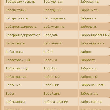
Забальзамировать
Заблудиться
Забрезжить
Забанкетный
Заблудший
Забренчать
Забарабанить
Заблуждаться
Забрехать
Забаррикадировать
Заблуждение
Забродить
Забаррикадироваться
Забодать
Забронированный
Забастовать
Забоечный
Забронировать
Забастовка
Забой
Заброс
Забастовочный
Забоина
Забросать
Забастовшица
Забойка
Забросить
Забастовщик
Забойный
Забросный
Забвение
Забойник
Заброшенность
Забег
Забойщик
Забрызгать
Забегаловка
Заболачивание
Забрызгаться
Забегание
Заболачивать
Забрызгивать