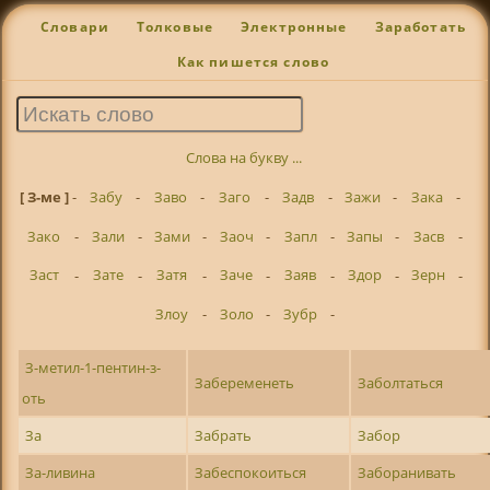
Словари
Толковые
Электронные
Заработать
Как пишется слово
Слова на букву ...
[ З-ме ]
-
Забу
-
Заво
-
Заго
-
Задв
-
Зажи
-
Зака
-
Зако
-
Зали
-
Зами
-
Заоч
-
Запл
-
Запы
-
Засв
-
Заст
-
Зате
-
Затя
-
Заче
-
Заяв
-
Здор
-
Зерн
-
Злоу
-
Золо
-
Зубр
-
З-метил-1-пентин-з-
Забеременеть
Заболтаться
оть
За
Забрать
Забор
За-ливина
Забеспокоиться
Заборанивать