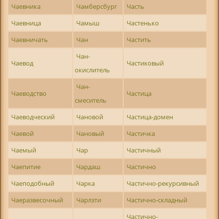
Чаевника
Чамберсбург
Часть
Чаевница
Чамыш
Частенько
Чаевничать
Чан
Частить
Чан-
Чаевод
Частиковый
окислитель
Чан-
Чаеводство
Частица
смеситель
Чаеводческий
Чановой
Частица-домен
Чаевой
Чановый
Частичка
Чаемый
Чар
Частичный
Чаепитие
Чардаш
Частично
Чаеподобный
Чарка
Частично-рекурсивный
Чаеразвесочный
Чарлзти
Частично-складный
Частично-