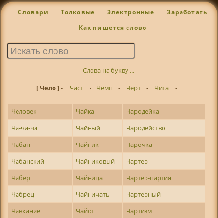
Словари
Толковые
Электронные
Заработать
Как пишется слово
Слова на букву ...
[ Чело ]
-
Част
-
Чемп
-
Черт
-
Чита
-
Человек
Чайка
Чародейка
Ча-ча-ча
Чайный
Чародейство
Чабан
Чайник
Чарочка
Чабанский
Чайниковый
Чартер
Чабер
Чайница
Чартер-партия
Чабрец
Чайничать
Чартерный
Чавкание
Чайот
Чартизм