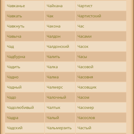
Чавканье
Чайхана
Чартист
Чавкать
Чак
Чартистский
Чавкнуть
Чакона
Час
Чавыча
Чалдон
Часами
Чад
Чалдонский
Часок
Чадбурна
Чалить
Часы
Чадить
Чалка
Часовой
Чадно
Чалма
Часовня
Чадный
Чалмерс
Часовщик
Чадо
Чалочный
Часом
Чадолюбивый
Чалтык
Часомер
Чадра
Чалый
Часослов
Чадский
Чальмерзить
Частый