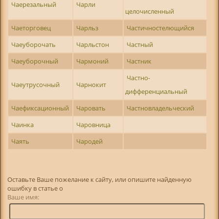
Чаерезальный
Чарли
целочисленный
Чаеторговец
Чарльз
Частичностелющийся
Чаеуборочать
Чарльстон
Частный
Чаеуборочный
Чармоний
Частник
Частно-
Чаеутрусочный
Чарнокит
дифференциальный
Чаефиксационный
Чаровать
Частновладельческий
Чаинка
Чаровница
Чаять
Чародей
Оставьте Ваше пожелание к сайту, или опишите найденную
ошибку в статье о
Ваше имя: