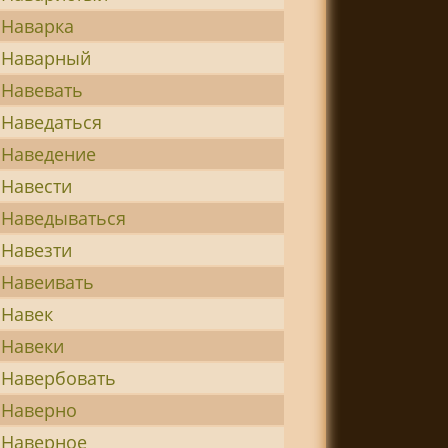
Наварка
Наварный
Навевать
Наведаться
Наведение
Навести
Наведываться
Навезти
Навеивать
Навек
Навеки
Навербовать
Наверно
Наверное