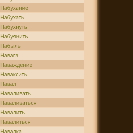
Набухание
Набухать
Набухнуть
Набуянить
Набыль
Навага
Наваждение
Наваксить
Навал
Наваливать
Наваливаться
Навалить
Навалиться
Навалка