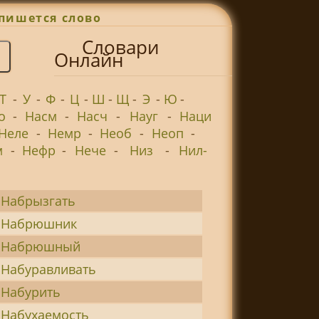
пишется слово
Словари
Онлайн
Т
-
У
-
Ф
-
Ц
-
Ш
-
Щ
-
Э
-
Ю
-
о
-
Насм
-
Насч
-
Науг
-
Наци
Неле
-
Немр
-
Необ
-
Неоп
-
м
-
Нефр
-
Нече
-
Низ
-
Нил-
Набрызгать
Набрюшник
Набрюшный
Набуравливать
Набурить
Набухаемость