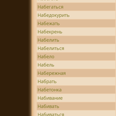
Набегаться
Набедокурить
Набежать
Набекрень
Набелить
Набелиться
Набело
Набель
Набережная
Набрать
Набетонка
Набивание
Набивать
Набиваться