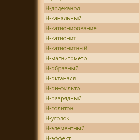
Н-додеканол
Н-канальный
Н-катионирование
Н-катионит
Н-катионитный
Н-магнитометр
Н-образный
Н-октаналя
Н-он-фильтр
Н-разрядный
Н-солитон
Н-уголок
Н-элементный
Н-эффект