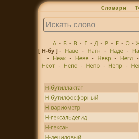
Словари
Т
А
-
Б
-
В
-
Г
-
Д
-
Р
-
Е
-
О
-
[ Н-бу ]
-
Наве
-
Нагн
-
Наде
-
На
-
Неак
-
Неве
-
Невр
-
Негл
Неот
-
Непо
-
Непо
-
Непр
-
Не
Н-бутиллактат
Н-бутилфосфорный
Н-вариометр
Н-гексальдегид
Н-гексан
Н-дециловый