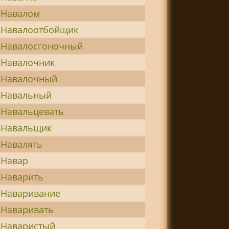
Навалом
Навалоотбойщик
Навалосгоночный
Навалочник
Навалочный
Навальный
Навальцевать
Навальщик
Навалять
Навар
Наварить
Наваривание
Наваривать
Наваристый