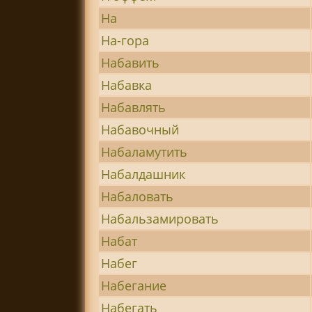
На
На-гора
Набавить
Набавка
Набавлять
Набавочный
Набаламутить
Набалдашник
Набаловать
Набальзамировать
Набат
Набег
Набегание
Набегать