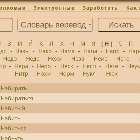
олковые
Электронные
Заработать
Как 
Ж
-
З
-
И
-
Й
-
К
-
Л
-
Х
-
Ч
-
М
-
Я
-
[ Н ]
-
С
-
П
-
дс
-
Назы
-
Нако
-
Нама
-
Напа
-
Напр
-
Нар
-
Недо
-
Недо
-
Нежи
-
Неза
-
Неис
-
Неко
-
пр
-
Нера
-
Неро
-
Неск
-
Несп
-
Нете
-
Неу
-
Нитр
-
Ножи
-
Норм
-
Нукл
-
Нюх
-
Набирать
Набираться
Набитый
Набить
Набиться
Набнуть