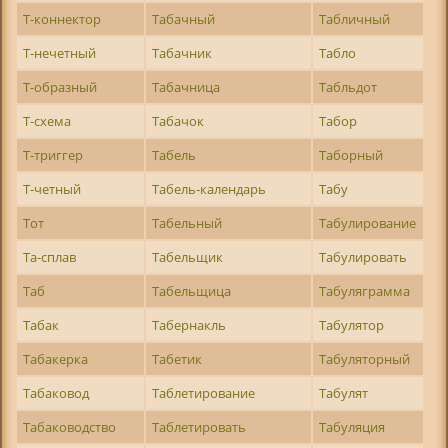
Т-коннектор
Табачный
Табличный
Т-нечетный
Табачник
Табло
Т-образный
Табачница
Табльдот
Т-схема
Табачок
Табор
Т-триггер
Табель
Таборный
Т-четный
Табель-календарь
Табу
Тот
Табельный
Табулирование
Та-сплав
Табельщик
Табулировать
Таб
Табельщица
Табуляграмма
Табак
Табернакль
Табулятор
Табакерка
Табетик
Табуляторный
Табаковод
Таблетирование
Табулят
Табаководство
Таблетировать
Табуляция