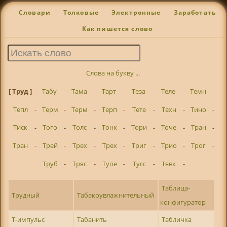
Словари
Толковые
Электронные
Заработать
Как пишется слово
Слова на букву ...
[ Труд ]
-
Табу
-
Тама
-
Тарт
-
Теза
-
Теле
-
Темн
-
Тепл
-
Терм
-
Терм
-
Терп
-
Тете
-
Техн
-
Тино
-
Тиск
-
Того
-
Толс
-
Тонк
-
Тори
-
Точе
-
Тран
-
Тран
-
Трей
-
Трех
-
Трех
-
Триг
-
Трио
-
Трог
-
Труб
-
Тряс
-
Тупе
-
Тусс
-
Тявк
-
Таблица-
Трудный
Табакоувлажнительный
конфигуратор
Т-импульс
Табанить
Табличка