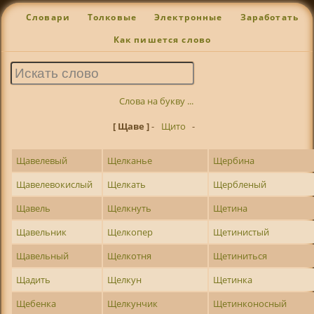
Словари
Толковые
Электронные
Заработать
Как пишется слово
Слова на букву ...
[ Щаве ]
-
Щито
-
Щавелевый
Щелканье
Щербина
Щавелевокислый
Щелкать
Щербленый
Щавель
Щелкнуть
Щетина
Щавельник
Щелкопер
Щетинистый
Щавельный
Щелкотня
Щетиниться
Щадить
Щелкун
Щетинка
Щебенка
Щелкунчик
Щетинконосный