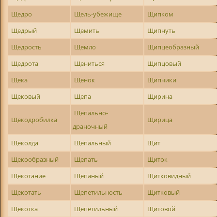
Щедро
Щель-убежище
Щипком
Щедрый
Щемить
Щипнуть
Щедрость
Щемло
Щипцеобразный
Щедрота
Щениться
Щипцовый
Щека
Щенок
Щипчики
Щековый
Щепа
Щирина
Щепально-
Щекодробилка
Щирица
драночный
Щеколда
Щепальный
Щит
Щекообразный
Щепать
Щиток
Щекотание
Щепаный
Щитковидный
Щекотать
Щепетильность
Щитковый
Щекотка
Щепетильный
Щитовой