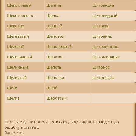
Щекотливый
Щепить
Щитовидка
Щекотливость
Щепка
Щитовидный
Щекотно
Щепной
Щитовка
Щелеватый
Щеповоз
Щитовник
Щелевой
Щеповозный
Щитолистник
Щелевидный
Щепотка
Щитомордник
Щелинный
Щепоть
Щитонос
Щелистый
Щепочка
Щитоносец
Щелк
Щерб
Щелка
Щербатый
Оставьте Ваше пожелание к сайту, или опишите найденную
ошибку в статье о
Ваше имя: