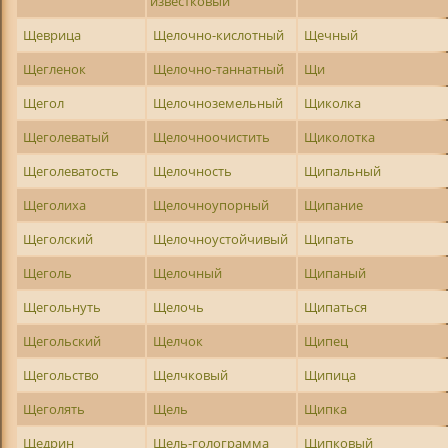
известковый
Щеврица
Щелочно-кислотный
Щечный
Щегленок
Щелочно-таннатный
Щи
Щегол
Щелочноземельный
Щиколка
Щеголеватый
Щелочноочистить
Щиколотка
Щеголеватость
Щелочность
Щипальный
Щеголиха
Щелочноупорный
Щипание
Щеголский
Щелочноустойчивый
Щипать
Щеголь
Щелочный
Щипаный
Щегольнуть
Щелочь
Щипаться
Щегольский
Щелчок
Щипец
Щегольство
Щелчковый
Щипица
Щеголять
Щель
Щипка
Щедрин
Щель-голограмма
Щипковый