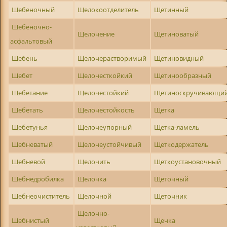
Щебеночный
Щелокоотделитель
Щетинный
Щебеночно-
Щелочение
Щетиноватый
асфальтовый
Щебень
Щелочерастворимый
Щетиновидный
Щебет
Щелочесткойкий
Щетинообразный
Щебетание
Щелочестойкий
Щетиноскручивающи
Щебетать
Щелочестойкость
Щетка
Щебетунья
Щелочеупорный
Щетка-ламель
Щебневатый
Щелочеустойчивый
Щеткодержатель
Щебневой
Щелочить
Щеткоустановочный
Щебнедробилка
Щелочка
Щеточный
Щебнеочиститель
Щелочной
Щеточник
Щелочно-
Щебнистый
Щечка