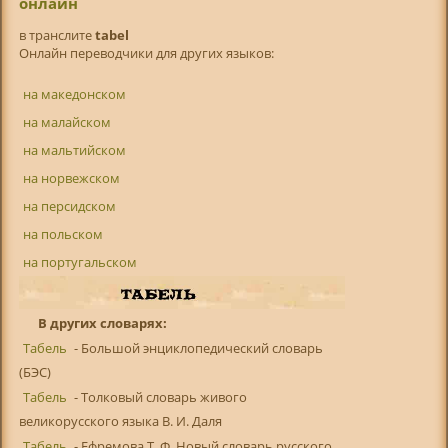
онлайн
в транслитe
tabel
Онлайн переводчики для других языков:
на македонском
на малайском
на мальтийском
на норвежском
на персидском
на польском
на португальском
В других словарях:
Табель
- Большой энциклопедический словарь
(БЭС)
Табель
- Толковый словарь живого
великорусского языка В. И. Даля
Табель
- Ефремова Т. Ф. Новый словарь русского