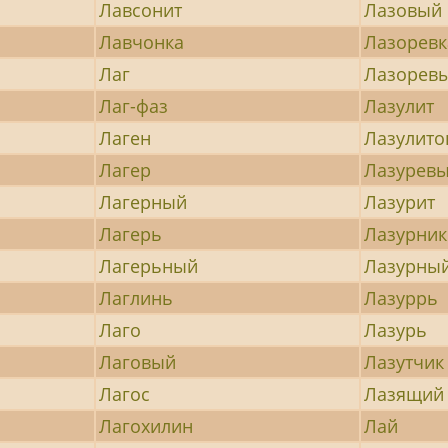
Лавсонит
Лазовый
Лавчонка
Лазоревк
Лаг
Лазорев
Лаг-фаз
Лазулит
Лаген
Лазулит
Лагер
Лазурев
Лагерный
Лазурит
Лагерь
Лазурник
Лагерьный
Лазурны
Лаглинь
Лазуррь
Лаго
Лазурь
Лаговый
Лазутчик
Лагос
Лазящий
Лагохилин
Лай