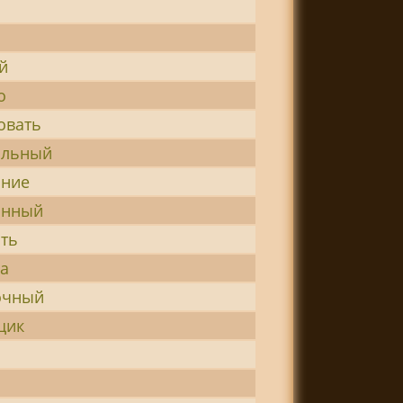
й
о
овать
альный
ание
анный
ть
а
очный
щик