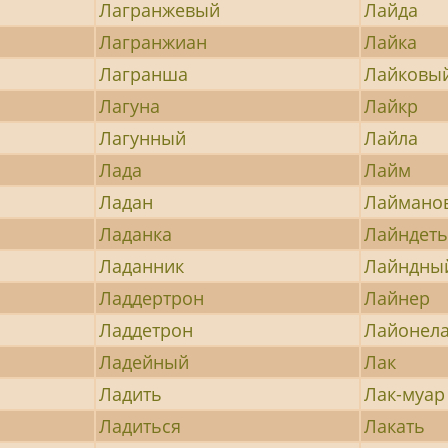
Лагранжевый
Лайда
Лагранжиан
Лайка
Лагранша
Лайковы
Лагуна
Лайкр
Лагунный
Лайла
Лада
Лайм
Ладан
Лаймано
Ладанка
Лайндет
Ладанник
Лайндны
Ладдертрон
Лайнер
Ладдетрон
Лайонел
Ладейный
Лак
Ладить
Лак-муар
Ладиться
Лакать