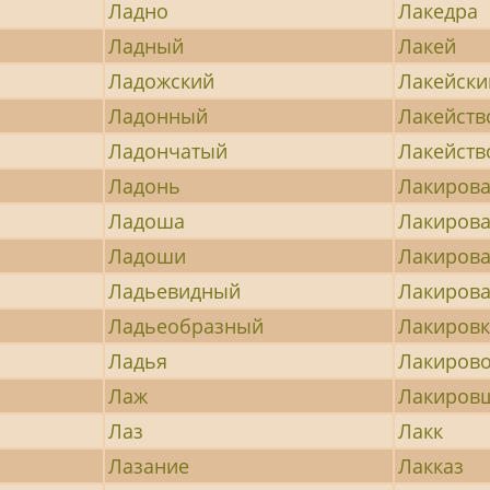
Ладно
Лакедра
Ладный
Лакей
Ладожский
Лакейски
Ладонный
Лакейств
Ладончатый
Лакейств
Ладонь
Лакиров
Ладоша
Лакиров
Ладоши
Лакиров
Ладьевидный
Лакирова
Ладьеобразный
Лакировк
Ладья
Лакиров
Лаж
Лакиров
Лаз
Лакк
Лазание
Лакказ