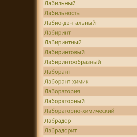
Лабильный
Лабильность
Лабио-дентальный
Лабиринт
Лабиринтный
Лабиринтовый
Лабиринтообразный
Лаборант
Лаборант-химик
Лаборатория
Лабораторный
Лабораторно-химический
Лабрадор
Лабрадорит