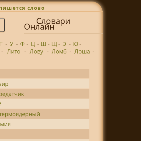
пишется слово
Словари
Онлайн
Т
-
У
-
Ф
-
Ц
-
Ш
-
Щ
-
Э
-
Ю
-
-
Лито
-
Лову
-
Ломб
-
Лоша
-
зир
редатчик
й
-термоядерный
имия