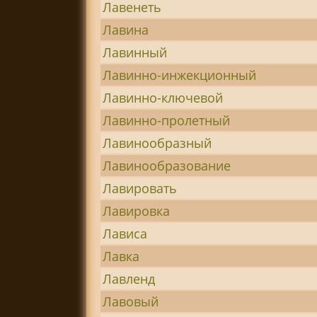
Лавенеть
Лавина
Лавинный
Лавинно-инжекционный
Лавинно-ключевой
Лавинно-пролетный
Лавинообразный
Лавинообразование
Лавировать
Лавировка
Лависа
Лавка
Лавленд
Лавовый