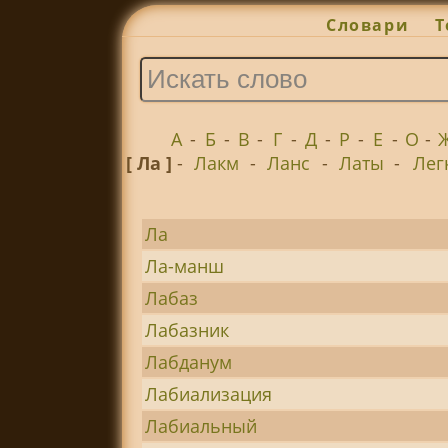
Словари
Т
А
-
Б
-
В
-
Г
-
Д
-
Р
-
Е
-
О
-
[ Ла ]
-
Лакм
-
Ланс
-
Латы
-
Лег
Ла
Ла-манш
Лабаз
Лабазник
Лабданум
Лабиализация
Лабиальный