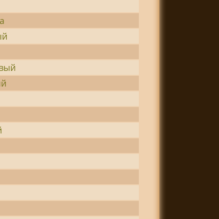
а
ый
овый
ый
й