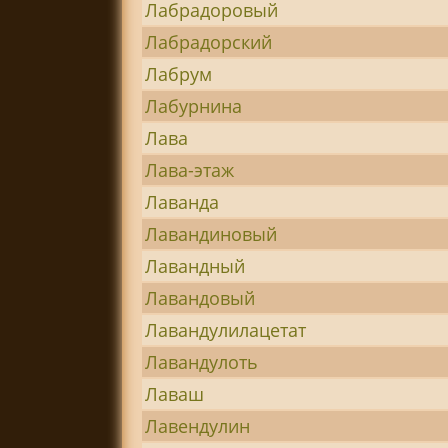
Лабрадоровый
Лабрадорский
Лабрум
Лабурнина
Лава
Лава-этаж
Лаванда
Лавандиновый
Лавандный
Лавандовый
Лавандулилацетат
Лавандулоть
Лаваш
Лавендулин