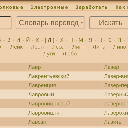
олковые
Электронные
Заработать
Как 
Ж
-
З
-
И
-
Й
-
К
-
[ Л ]
-
Х
-
Ч
-
М
-
Я
-
Н
-
С
-
П
-
к
-
Лейк
-
Леон
-
Лесс
-
Лигн
-
Лина
-
Липо
Лути
-
Любо
-
Лавр
Лазер
Лаврентьевский
Лазер-ви
Лавренция
Лазер-пе
Лавровый
Лазерны
Лавровишневый
Лазерно
Лавровишня
Лазерох
Лавсан
Лазить