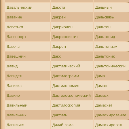
Давальческий
Дакота
Дальный
Давание
Дакрен
Дальсвязь
Даваться
Дакриолин
Дальтон
Давенпорт
Дакриоцистит
Дальтонид
Давеча
Дакрон
Дальтонизм
Давешний
Дакс
Дальтоник
Давид
Дактилический
Дальтонический
Давидеть
Дактилограмм
Дама
Давилка
Дактилономия
Даман
Давило
Дактилоскопический
Дамаск
Давильный
Дактилоскопия
Дамаскет
Давильник
Дактиль
Дамаскирование
Давильня
Далай-лама
Дамаскировать