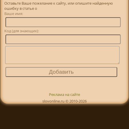
Оставьте Ваше пожелание к сайту, или опишите найденную
ошибку в статье о
Ваше имя:
Код (для знающих):
Реклама на сайте
slovonline.ru © 2010-2026