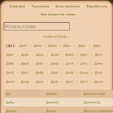
Словари
Толковые
Электронные
Заработать
Как пишется слово
Слова на букву ...
[ Да ]
-
Дант
-
Двин
-
Двум
-
Двух
-
Двух
-
Двух
-
Девт
-
Деза
-
Дека
-
Дели
-
Демп
-
Дерг
-
Десп
-
Дефе
-
Джак
-
Диаг
-
Диар
-
Диге
-
Дикс
-
Дини
-
Дисб
-
Дисс
-
Дифр
-
Диэт
-
Добр
-
Дожа
-
Доку
-
Доми
-
Допр
-
Досу
-
Драт
-
Дрог
-
Дуго
-
Душе
-
Да
Дакать
Дальностный
Дабы
Дакеить
Дальность
Давать
Дакин
Дальноуправляе