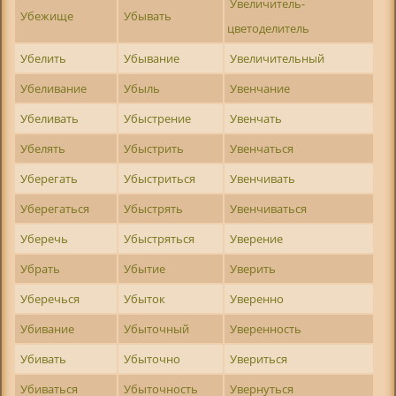
Увеличитель-
Убежище
Убывать
цветоделитель
Убелить
Убывание
Увеличительный
Убеливание
Убыль
Увенчание
Убеливать
Убыстрение
Увенчать
Убелять
Убыстрить
Увенчаться
Уберегать
Убыстриться
Увенчивать
Уберегаться
Убыстрять
Увенчиваться
Уберечь
Убыстряться
Уверение
Убрать
Убытие
Уверить
Уберечься
Убыток
Уверенно
Убивание
Убыточный
Уверенность
Убивать
Убыточно
Увериться
Убиваться
Убыточность
Увернуться