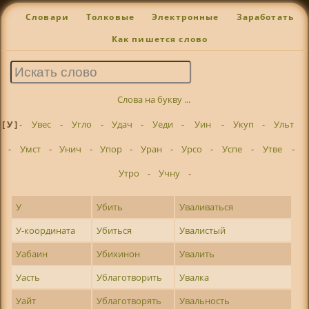
Словари
Толковые
Электронные
Заработать
Как пишется слово
Слова на букву ...
[ У ]
-
Увес
-
Угло
-
Удач
-
Уеди
-
Уин
-
Укуп
-
Ульт
-
Умст
-
Унич
-
Упор
-
Уран
-
Урсо
-
Успе
-
Утве
-
Утро
-
Учну
-
У
Убить
Уваливаться
У-координата
Убиться
Увалистый
Уабаин
Убихинон
Увалить
Уасть
Ублаготворить
Увалка
Уайт
Ублаготворять
Увальность