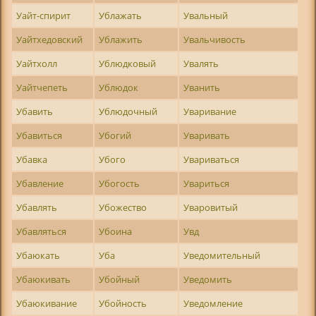
Уайт-спирит
Ублажать
Увальный
Уайтхедовский
Ублажить
Увальчивость
Уайтхолл
Ублюдковый
Увалять
Уайтчепеть
Ублюдок
Уванить
Убавить
Ублюдочный
Уваривание
Убавиться
Убогий
Уваривать
Убавка
Убого
Увариваться
Убавление
Убогость
Увариться
Убавлять
Убожество
Уваровитый
Убавляться
Убоина
Увд
Убаюкать
Уба
Уведомительный
Убаюкивать
Убойный
Уведомить
Убаюкивание
Убойность
Уведомление