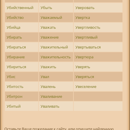
Убийственный
Убыть
Уверовать
Убийство
Уважаемый
Увертка
Убийца
Уважать
Увертливость
Убирать
Уважение
Увертливый
Убираться
Уважительный
Увертываться
Убирание
Уважительность
Увертюра
Убириться
Уважить
Уверять
Убис
Увал
Уверяться
Убитость
Увалень
Увеселение
Убитрон
Уваливание
Убитый
Уваливать
Оставьте Ваше пожелание к сайту, или опишите найденную