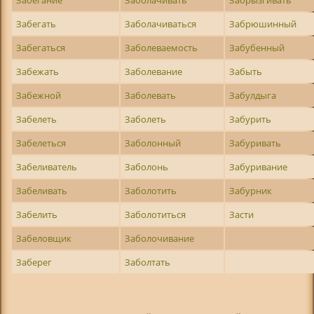
Забегать
Заболачиваться
Забрюшинный
Забегаться
Заболеваемость
Забубенный
Забежать
Заболевание
Забыть
Забежной
Заболевать
Забулдыга
Забелеть
Заболеть
Забурить
Забелеться
Заболонный
Забуривать
Забеливатель
Заболонь
Забуривание
Забеливать
Заболотить
Забурник
Забелить
Заболотиться
Засти
Забеловщик
Заболочивание
Заберег
Заболтать