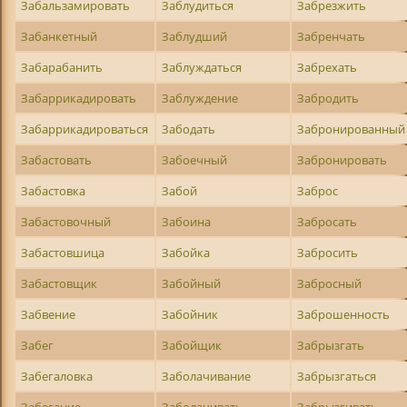
Забальзамировать
Заблудиться
Забрезжить
Забанкетный
Заблудший
Забренчать
Забарабанить
Заблуждаться
Забрехать
Забаррикадировать
Заблуждение
Забродить
Забаррикадироваться
Забодать
Забронированный
Забастовать
Забоечный
Забронировать
Забастовка
Забой
Заброс
Забастовочный
Забоина
Забросать
Забастовшица
Забойка
Забросить
Забастовщик
Забойный
Забросный
Забвение
Забойник
Заброшенность
Забег
Забойщик
Забрызгать
Забегаловка
Заболачивание
Забрызгаться
Забегание
Заболачивать
Забрызгивать