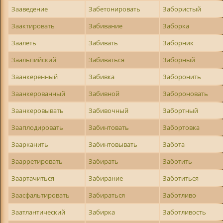
Зааведение
Забетонировать
Забористый
Заактировать
Забивание
Заборка
Заалеть
Забивать
Заборник
Заальпийский
Забиваться
Заборный
Заанкеренный
Забивка
Заборонить
Заанкерованный
Забивной
Забороновать
Заанкеровывать
Забивочный
Забортный
Зааплодировать
Забинтовать
Забортовка
Заарканить
Забинтовывать
Забота
Заарретировать
Забирать
Заботить
Заартачиться
Забирание
Заботиться
Заасфальтировать
Забираться
Заботливо
Заатлантический
Забирка
Заботливость