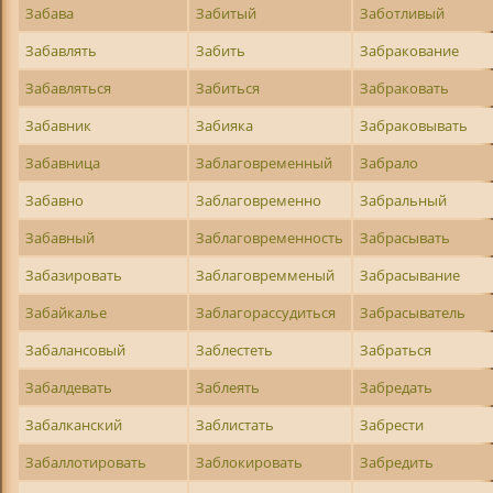
Забава
Забитый
Заботливый
Забавлять
Забить
Забракование
Забавляться
Забиться
Забраковать
Забавник
Забияка
Забраковывать
Забавница
Заблаговременный
Забрало
Забавно
Заблаговременно
Забральный
Забавный
Заблаговременность
Забрасывать
Забазировать
Заблаговремменый
Забрасывание
Забайкалье
Заблагорассудиться
Забрасыватель
Забалансовый
Заблестеть
Забраться
Забалдевать
Заблеять
Забредать
Забалканский
Заблистать
Забрести
Забаллотировать
Заблокировать
Забредить