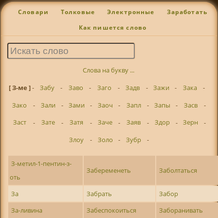
Словари
Толковые
Электронные
Заработать
Как пишется слово
Слова на букву ...
[ З-ме ]
-
Забу
-
Заво
-
Заго
-
Задв
-
Зажи
-
Зака
-
Зако
-
Зали
-
Зами
-
Заоч
-
Запл
-
Запы
-
Засв
-
Заст
-
Зате
-
Затя
-
Заче
-
Заяв
-
Здор
-
Зерн
-
Злоу
-
Золо
-
Зубр
-
З-метил-1-пентин-з-
Забеременеть
Заболтаться
оть
За
Забрать
Забор
За-ливина
Забеспокоиться
Заборанивать