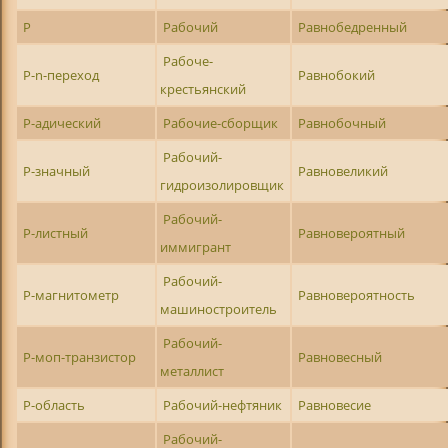
Р
Рабочий
Равнобедренный
Рабоче-
Р-n-переход
Равнобокий
крестьянский
Р-адический
Рабочие-сборщик
Равнобочный
Рабочий-
Р-значный
Равновеликий
гидроизолировщик
Рабочий-
Р-листный
Равновероятный
иммигрант
Рабочий-
Р-магнитометр
Равновероятность
машиностроитель
Рабочий-
Р-моп-транзистор
Равновесный
металлист
Р-область
Рабочий-нефтяник
Равновесие
Рабочий-