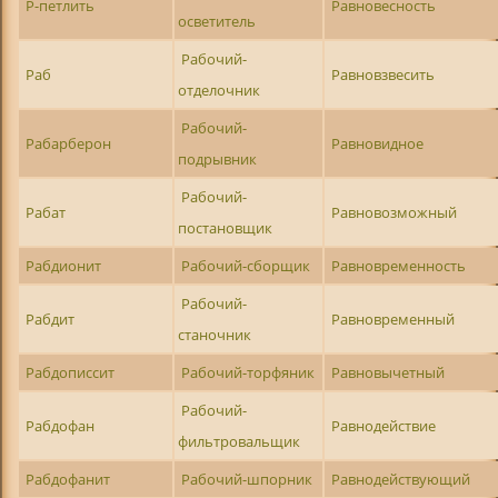
Р-петлить
Равновесность
осветитель
Рабочий-
Раб
Равновзвесить
отделочник
Рабочий-
Рабарберон
Равновидное
подрывник
Рабочий-
Рабат
Равновозможный
постановщик
Рабдионит
Рабочий-сборщик
Равновременность
Рабочий-
Рабдит
Равновременный
станочник
Рабдописсит
Рабочий-торфяник
Равновычетный
Рабочий-
Рабдофан
Равнодействие
фильтровальщик
Рабдофанит
Рабочий-шпорник
Равнодействующий