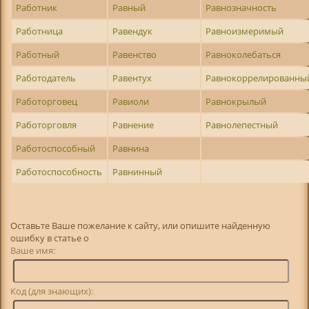
Работник
Равный
Равнозначность
Работница
Равендук
Равноизмеримый
Работный
Равенство
Равноколебаться
Работодатель
Равентух
Равнокоррелированны
Работорговец
Равиоли
Равнокрылый
Работорговля
Равнение
Равнолепестный
Работоспособный
Равнина
Работоспособность
Равнинный
Оставьте Ваше пожелание к сайту, или опишите найденную
ошибку в статье о
Ваше имя:
Код (для знающих):