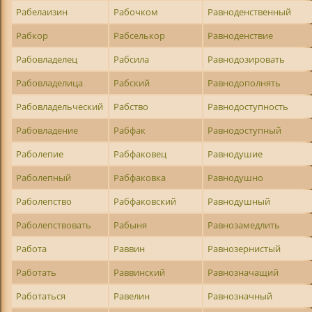
Рабелаизин
Рабочком
Равноденственный
Рабкор
Рабселькор
Равноденствие
Рабовладелец
Рабсила
Равнодозировать
Рабовладелица
Рабский
Равнодополнять
Рабовладельческий
Рабство
Равнодоступность
Рабовладение
Рабфак
Равнодоступный
Раболепие
Рабфаковец
Равнодушие
Раболепный
Рабфаковка
Равнодушно
Раболепство
Рабфаковский
Равнодушный
Раболепствовать
Рабыня
Равнозамедлить
Работа
Раввин
Равнозернистый
Работать
Раввинский
Равнозначащий
Работаться
Равелин
Равнозначный