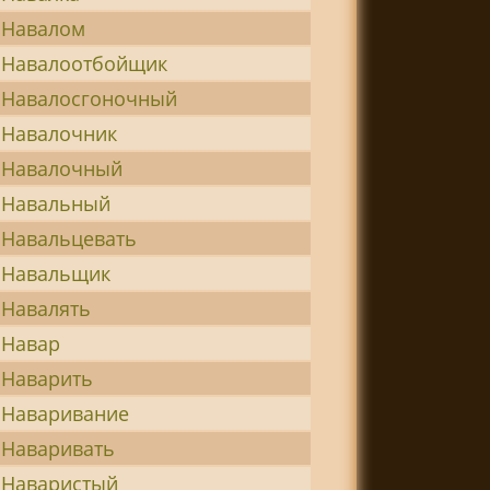
Навалом
Навалоотбойщик
Навалосгоночный
Навалочник
Навалочный
Навальный
Навальцевать
Навальщик
Навалять
Навар
Наварить
Наваривание
Наваривать
Наваристый