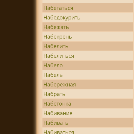
Набегаться
Набедокурить
Набежать
Набекрень
Набелить
Набелиться
Набело
Набель
Набережная
Набрать
Набетонка
Набивание
Набивать
Набиваться