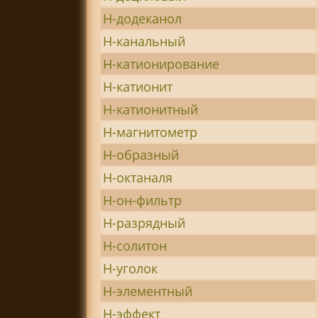
Н-додеканол
Н-канальный
Н-катионирование
Н-катионит
Н-катионитный
Н-магнитометр
Н-образный
Н-октаналя
Н-он-фильтр
Н-разрядный
Н-солитон
Н-уголок
Н-элементный
Н-эффект