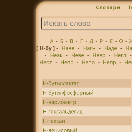
Словари
Т
А
-
Б
-
В
-
Г
-
Д
-
Р
-
Е
-
О
-
[ Н-бу ]
-
Наве
-
Нагн
-
Наде
-
На
-
Неак
-
Неве
-
Невр
-
Негл
Неот
-
Непо
-
Непо
-
Непр
-
Не
Н-бутиллактат
Н-бутилфосфорный
Н-вариометр
Н-гексальдегид
Н-гексан
Н-дециловый