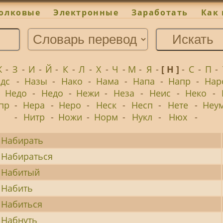
олковые
Электронные
Заработать
Как 
Ж
-
З
-
И
-
Й
-
К
-
Л
-
Х
-
Ч
-
М
-
Я
-
[ Н ]
-
С
-
П
-
дс
-
Назы
-
Нако
-
Нама
-
Напа
-
Напр
-
Нар
-
Недо
-
Недо
-
Нежи
-
Неза
-
Неис
-
Неко
-
пр
-
Нера
-
Неро
-
Неск
-
Несп
-
Нете
-
Неу
-
Нитр
-
Ножи
-
Норм
-
Нукл
-
Нюх
-
Набирать
Набираться
Набитый
Набить
Набиться
Набнуть