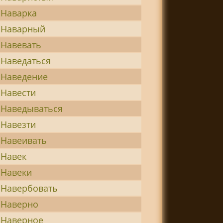
Наварка
Наварный
Навевать
Наведаться
Наведение
Навести
Наведываться
Навезти
Навеивать
Навек
Навеки
Навербовать
Наверно
Наверное