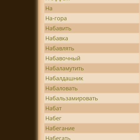
На
На-гора
Набавить
Набавка
Набавлять
Набавочный
Набаламутить
Набалдашник
Набаловать
Набальзамировать
Набат
Набег
Набегание
Набегать