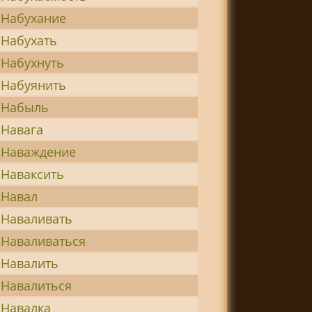
Набухание
Набухать
Набухнуть
Набуянить
Набыль
Навага
Наваждение
Наваксить
Навал
Наваливать
Наваливаться
Навалить
Навалиться
Навалка