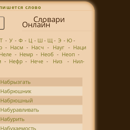
пишется слово
Словари
Онлайн
Т
-
У
-
Ф
-
Ц
-
Ш
-
Щ
-
Э
-
Ю
-
о
-
Насм
-
Насч
-
Науг
-
Наци
Неле
-
Немр
-
Необ
-
Неоп
-
м
-
Нефр
-
Нече
-
Низ
-
Нил-
Набрызгать
Набрюшник
Набрюшный
Набуравливать
Набурить
Набухаемость