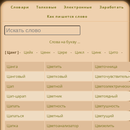
Словари
Толковые
Электронные
Заработать
Как пишется слово
Слова на букву ...
[ Цанг ]
-
Цейх
-
Ценн
-
Цере
-
Цикл
-
Цинк
-
Цито
-
Цанга
Цветить
Цветочница
Цанговый
Цветковый
Цветочувствитель
Цап
Цветной
Цветоэлектрическ
Цап-царап
Цветник
Цветоядный
Цапать
Цветность
Цветушность
Цапаться
Цветный
Цветущий
Цапка
Цветоанализатор
Цвизелить