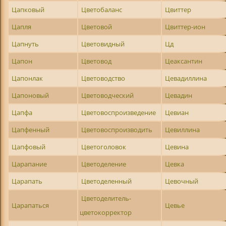
Цапковый
Цветобаланс
Цвиттер
Цапля
Цветовой
Цвиттер-ион
Цапнуть
Цветовидный
Цд
Цапон
Цветовод
Цеаксантин
Цапонлак
Цветоводство
Цевадиллина
Цапоновый
Цветоводческий
Цевадин
Цапфа
Цветовоспроизведение
Цевиан
Цапфенный
Цветовоспроизводить
Цевиллина
Цапфовый
Цветоголовок
Цевина
Царапание
Цветоделение
Цевка
Царапать
Цветоделенный
Цевочный
Цветоделитель-
Царапаться
Цевье
цветокорректор