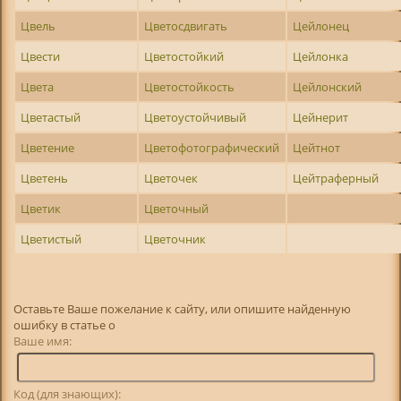
Цвель
Цветосдвигать
Цейлонец
Цвести
Цветостойкий
Цейлонка
Цвета
Цветостойкость
Цейлонский
Цветастый
Цветоустойчивый
Цейнерит
Цветение
Цветофотографический
Цейтнот
Цветень
Цветочек
Цейтраферный
Цветик
Цветочный
Цветистый
Цветочник
Оставьте Ваше пожелание к сайту, или опишите найденную
ошибку в статье о
Ваше имя:
Код (для знающих):