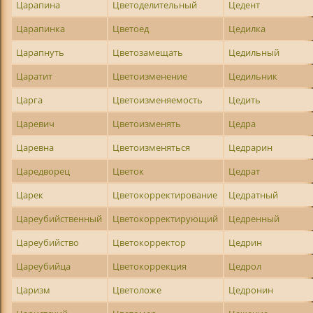
Царапина
Цветоделительный
Цедент
Царапинка
Цветоед
Цедилка
Царапнуть
Цветозамещать
Цедильный
Царатит
Цветоизменение
Цедильник
Царга
Цветоизменяемость
Цедить
Царевич
Цветоизменять
Цедра
Царевна
Цветоизменяться
Цедрарин
Царедворец
Цветок
Цедрат
Царек
Цветокорректирование
Цедратный
Цареубийственный
Цветокорректирующий
Цедренный
Цареубийство
Цветокорректор
Цедрин
Цареубийца
Цветокоррекция
Цедрол
Царизм
Цветоложе
Цедронин