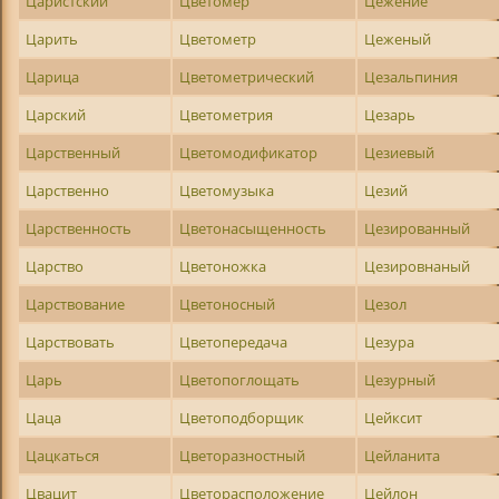
Царистский
Цветомер
Цежение
Царить
Цветометр
Цеженый
Царица
Цветометрический
Цезальпиния
Царский
Цветометрия
Цезарь
Царственный
Цветомодификатор
Цезиевый
Царственно
Цветомузыка
Цезий
Царственность
Цветонасыщенность
Цезированный
Царство
Цветоножка
Цезировнаный
Царствование
Цветоносный
Цезол
Царствовать
Цветопередача
Цезура
Царь
Цветопоглощать
Цезурный
Цаца
Цветоподборщик
Цейксит
Цацкаться
Цветоразностный
Цейланита
Цвацит
Цветорасположение
Цейлон