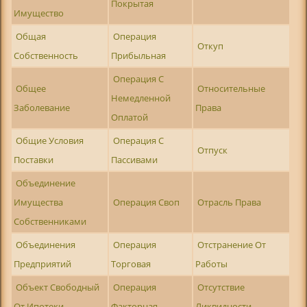
Покрытая
Имущество
Общая
Операция
Откуп
Собственность
Прибыльная
Операция С
Общее
Относительные
Немедленной
Заболевание
Права
Оплатой
Общие Условия
Операция С
Отпуск
Поставки
Пассивами
Объединение
Имущества
Операция Своп
Отрасль Права
Собственниками
Объединения
Операция
Отстранение От
Предприятий
Торговая
Работы
Объект Свободный
Операция
Отсутствие
От Ипотеки
Факторная
Ликвидности