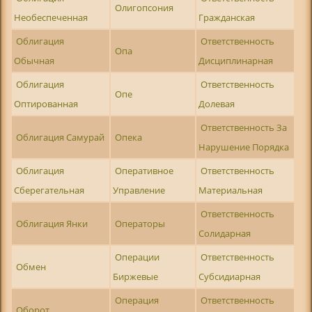
Олигопсония
Необеспеченная
Гражданская
Облигация
Ответственность
Опа
Обычная
Дисциплинарная
Облигация
Ответственность
Опе
Оптированная
Долевая
Ответственность За
Облигация Самурай
Опека
Нарушение Порядка
Облигация
Оперативное
Ответственность
Сберегательная
Управление
Материальная
Ответственность
Облигация Янки
Операторы
Солидарная
Операции
Ответственность
Обмен
Биржевые
Субсидиарная
Операция
Ответственность
Оборот