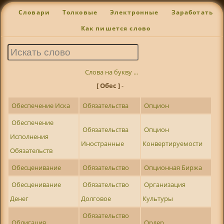
Словари
Толковые
Электронные
Заработать
Как пишется слово
Слова на букву ...
[ Обес ]
-
Обеспечение Иска
Обязательства
Опцион
Обеспечение
Обязательства
Опцион
Исполнения
Иностранные
Конвертируемости
Обязательств
Обесценивание
Обязательство
Опционная Биржа
Обесценивание
Обязательство
Организация
Денег
Долговое
Культуры
Обязательство
Облигация
Ордер