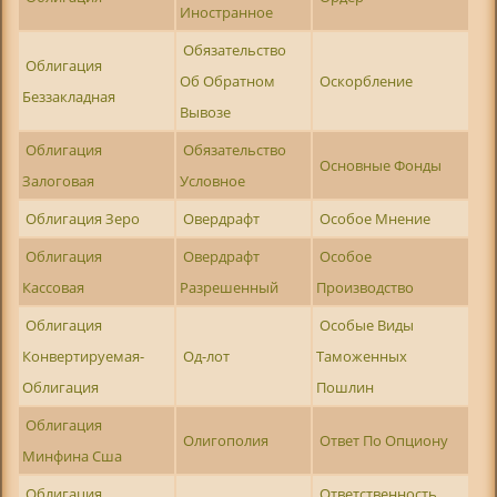
Иностранное
Обязательство
Облигация
Об Обратном
Оскорбление
Беззакладная
Вывозе
Облигация
Обязательство
Основные Фонды
Залоговая
Условное
Облигация Зеро
Овердрафт
Особое Мнение
Облигация
Овердрафт
Особое
Кассовая
Разрешенный
Производство
Облигация
Особые Виды
Конвертируемая-
Од-лот
Таможенных
Облигация
Пошлин
Облигация
Олигополия
Ответ По Опциону
Минфина Сша
Облигация
Ответственность