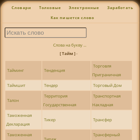
Словари
Толковые
Электронные
Заработать
Как пишется слово
Слова на букву ...
[ Тайм ]
-
Торговля
Тайминг
Тенденция
Приграничная
Таймшит
Тендер
Торговый Дом
Территория
Транспортная
Талон
Государственная
Накладная
Таможенная
Тикер
Трансфер
Декларация
Таможенная
Трансферный
Тираж