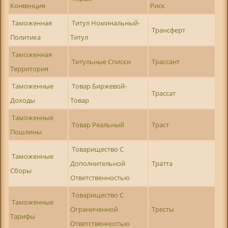
Конвенция
Риск
Таможенная
Титул Номинальный-
Трансферт
Политика
Титул
Таможенная
Титульные Списки
Трассант
Территория
Таможенные
Товар Биржевой-
Трассат
Доходы
Товар
Таможенные
Товар Реальный
Траст
Пошлины
Товарищество С
Таможенные
Дополнительной
Тратта
Сборы
Ответственностью
Товарищество С
Таможенные
Ограниченной
Тресты
Тарифы
Ответственностью