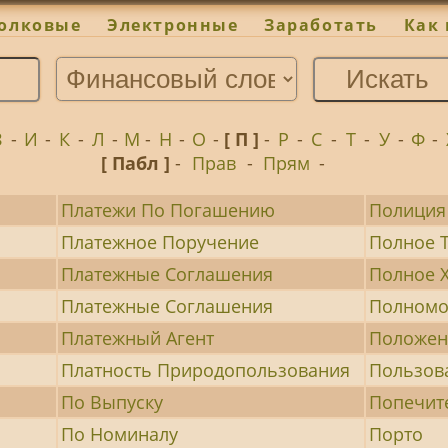
олковые
Электронные
Заработать
Как 
З
-
И
-
К
-
Л
-
М
-
Н
-
О
-
[ П ]
-
Р
-
С
-
Т
-
У
-
Ф
-
[ Пабл ]
-
Прав
-
Прям
-
Платежи По Погашению
Полиция
Платежное Поручение
Полное 
Платежные Соглашения
Полное 
Платежные Соглашения
Полномо
Платежный Агент
Положен
Платность Природопользования
Пользов
По Выпуску
Попечит
По Номиналу
Порто