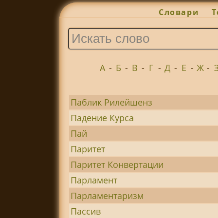
Словари
Т
А
-
Б
-
В
-
Г
-
Д
-
Е
-
Ж
-
Паблик Рилейшенз
Падение Курса
Пай
Паритет
Паритет Конвертации
Парламент
Парламентаризм
Пассив