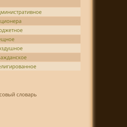
дминистративное
кционера
юджетное
ещное
оздушное
ражданское
елигированное
нсовый словарь