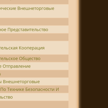
ические Внешнеторговые
а
ное Представительство
тельская Кооперация
тельское Общество
е Отправление
а
 Внешнеторговые
По Технике Безопасности И
льство