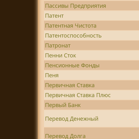
Пассивы Предприятия
Патент
Патентная Чистота
Патентоспособность
Патронат
Пенни Сток
Пенсионные Фонды
Пеня
Первичная Ставка
Первичная Ставка Плюс
Первый Банк
Перевод Денежный
Перевод Долга