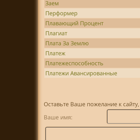
Заем
Перформер
Плавающий Процент
Плагиат
Плата За Землю
Платеж
Платежеспособность
Платежи Авансированные
Оставьте Ваше пожелание к сайту
Ваше имя: