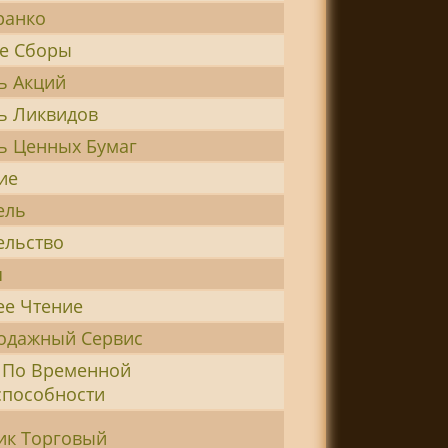
ранко
е Сборы
ь Акций
ь Ликвидов
ь Ценных Бумаг
ие
ель
ельство
я
ее Чтение
одажный Сервис
 По Временной
способности
ик Торговый