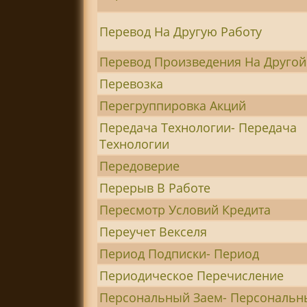
Перевод На Другую Работу
Перевод Произведения На Другой
Перевозка
Перегруппировка Акций
Передача Технологии- Передача
Технологии
Передоверие
Перерыв В Работе
Пересмотр Условий Кредита
Переучет Векселя
Период Подписки- Период
Периодическое Перечисление
Персональный Заем- Персональн