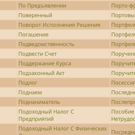
По Предъявлении
Порто-ф
Поверенный
Портовы
Поворот Исполнения Решения
Портфел
Погашение
Портфел
Подведомственность
Портфел
Подвести Счет
Поручен
Поддержание Курса
Поручит
Подзаконный Акт
Поручит
Подлог
Посесси
Поднаем
Последн
Поднаниматель
Послепр
Подоходный Налог С
Пособие
Предприятий
Нетрудо
Подоходный Налог С Физических
Посредн