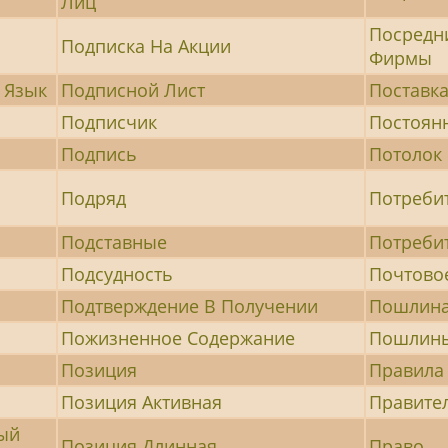
Лиц
Посредн
Подписка На Акции
Фирмы
 Язык
Подписной Лист
Поставк
Подписчик
Постоян
Подпись
Потолок
Подряд
Потреби
Подставные
Потреби
Подсудность
Почтово
Подтверждение В Получении
Пошлин
Пожизненное Содержание
Пошлины
Позиция
Правила 
Позиция Активная
Правите
ый
Позиция Длинная
Право