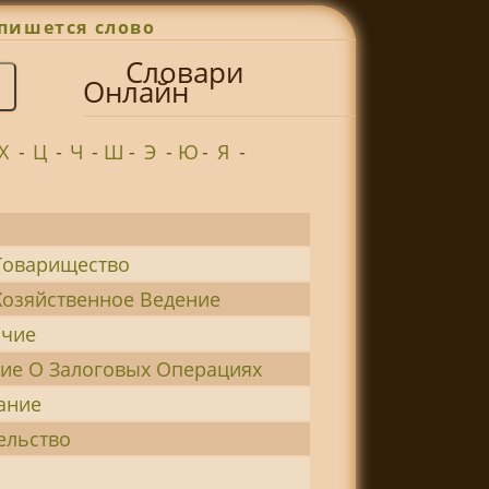
пишется слово
Словари
Онлайн
Х
-
Ц
-
Ч
-
Ш
-
Э
-
Ю
-
Я
-
Товарищество
Хозяйственное Ведение
чие
ие О Залоговых Операциях
ание
ельство