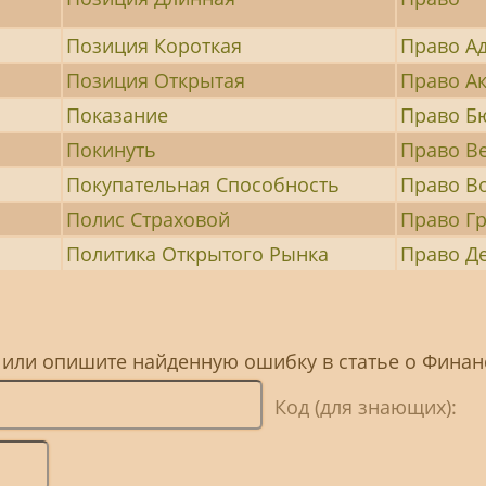
Позиция Короткая
Право А
Позиция Открытая
Право А
Показание
Право Б
Покинуть
Право В
Покупательная Способность
Право В
Полис Страховой
Право Г
Политика Открытого Рынка
Право Д
, или опишите найденную ошибку в статье о Фина
Код (для знающих):