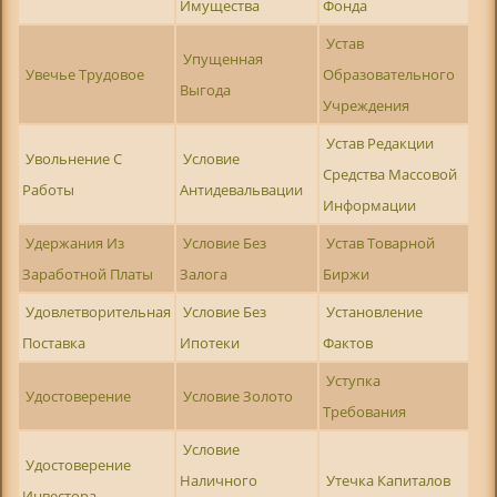
Имущества
Фонда
Устав
Упущенная
Увечье Трудовое
Образовательного
Выгода
Учреждения
Устав Редакции
Увольнение С
Условие
Средства Массовой
Работы
Антидевальвации
Информации
Удержания Из
Условие Без
Устав Товарной
Заработной Платы
Залога
Биржи
Удовлетворительная
Условие Без
Установление
Поставка
Ипотеки
Фактов
Уступка
Удостоверение
Условие Золото
Требования
Условие
Удостоверение
Наличного
Утечка Капиталов
Инвестора