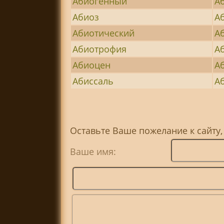
Абиогенный
А
Абиоз
А
Абиотический
А
Абиотрофия
А
Абиоцен
А
Абиссаль
А
Оставьте Ваше пожелание к сайту,
Ваше имя: