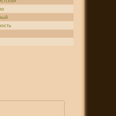
истский
но
ный
ность