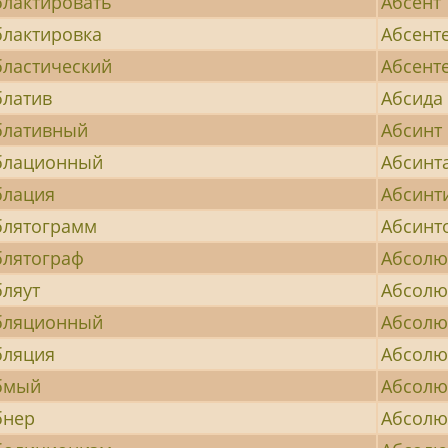
блактировать
Абсент
блактировка
Абсент
бластический
Абсент
блатив
Абсида
блативный
Абсинт
блационный
Абсинт
блация
Абсинт
блятограмм
Абсинт
блятограф
Абсолю
бляут
Абсолю
бляционный
Абсолю
бляция
Абсолю
бмый
Абсолю
бнер
Абсолю