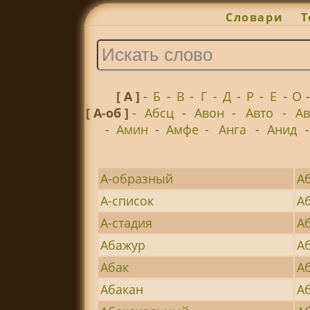
Словари
Т
[ А ]
-
Б
-
В
-
Г
-
Д
-
Р
-
Е
-
О
[ А-об ]
-
Абсц
-
Авон
-
Авто
-
Ав
-
Амин
-
Амфе
-
Анга
-
Анид
А-образный
А
А-список
А
А-стадия
А
Абажур
А
Абак
А
Абакан
А