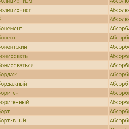
болиционизм
Абсолю
болиционист
Абсолю
б
Абсолю
бонемент
Абсорб
бонент
Абсорб
бонентский
Абсорб
бонировать
Абсорб
бонироваться
Абсорб
бордаж
Абсорб
бордажный
Абсорб
бориген
Абсорб
боригенный
Абсорб
борт
Абсорб
бортивный
Абсорб