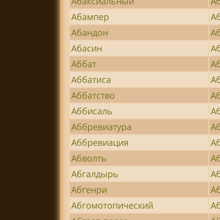
Абаксиальный
А
Абампер
А
Абандон
А
Абасин
А
Аббат
А
Аббатиса
А
Аббатство
А
Аббисаль
А
Аббревиатура
А
Аббревиация
А
Абволть
А
Абгалдырь
А
Абгенри
А
Абгомотопический
А