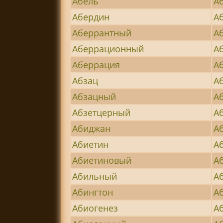
Абель
А
Абердин
А
Аберрантный
А
Аберрационный
А
Аберрация
А
Абзац
А
Абзацный
А
Абзетцерный
А
Абиджан
А
Абиетин
А
Абиетиновый
А
Абильный
А
Абингтон
А
Абиогенез
А