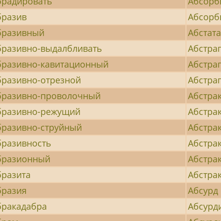
брадировать
Абсорб
бразив
Абсорб
бразивный
Абстат
бразивно-выдалбливать
Абстра
бразивно-кавитационный
Абстра
бразивно-отрезной
Абстра
бразивно-проволочный
Абстра
бразивно-режущий
Абстра
бразивно-струйный
Абстра
бразивность
Абстра
бразионный
Абстра
бразита
Абстра
бразия
Абсурд
бракадабра
Абсурд