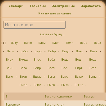
Словари
Толковые
Электронные
Заработать
Как пишется слово
Слова на букву ...
[ В ]
-
Ваку
-
Валю
-
Ватм
-
Вдох
-
Вели
-
Вере
-
Верх
-
Ветч
-
Взбо
-
Взро
-
Вибр
-
Видо
-
Вино
-
Вита
-
Вкру
-
Вмещ
-
Внос
-
Вобл
-
Водо
-
Водя
-
Возд
-
Воин
-
Воло
-
Вопр
-
Восп
-
Вось
-
Впря
-
Всев
-
Вспо
-
Втоп
-
Вшив
-
Выгл
-
Выжл
-
Выкр
-
Вына
-
Выпр
-
Высе
-
Высо
-
Выта
-
Выше
-
В
Вагоноподъемник
Вакуум
В-девятых
Вагонопоток
Вакуум-аппар