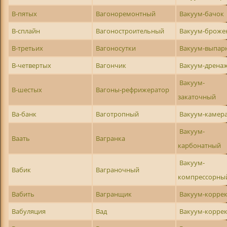
В-пятых
Вагоноремонтный
Вакуум-бачок
В-сплайн
Вагоностроительный
Вакуум-броже
В-третьих
Вагоносутки
Вакуум-выпар
В-четвертых
Вагончик
Вакуум-дрена
Вакуум-
В-шестых
Вагоны-рефрижератор
закаточный
Ва-банк
Ваготропный
Вакуум-камер
Вакуум-
Ваать
Вагранка
карбонатный
Вакуум-
Вабик
Ваграночный
компрессорны
Вабить
Вагранщик
Вакуум-корре
Вабуляция
Вад
Вакуум-корре