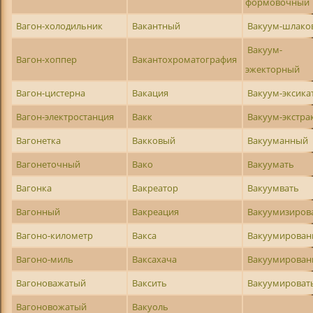
формовочный
Вагон-холодильник
Вакантный
Вакуум-шлако
Вакуум-
Вагон-хоппер
Вакантохроматография
эжекторный
Вагон-цистерна
Вакация
Вакуум-эксика
Вагон-электростанция
Вакк
Вакуум-экстра
Вагонетка
Вакковый
Вакууманный
Вагонеточный
Вако
Вакуумать
Вагонка
Вакреатор
Вакуумвать
Вагонный
Вакреация
Вакуумизиров
Вагоно-километр
Вакса
Вакуумирован
Вагоно-миль
Ваксахача
Вакуумирова
Вагоноважатый
Ваксить
Вакуумироват
Вагоновожатый
Вакуоль