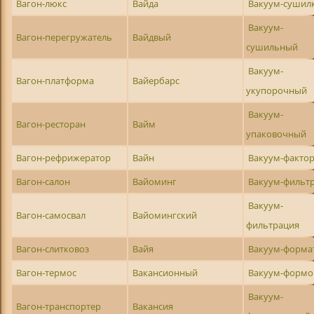
Вагон-люкс
Вайда
Вакуум-сушил
Вакуум-
Вагон-перегружатель
Вайдвый
сушильный
Вакуум-
Вагон-платформа
Вайербарс
укупорочный
Вакуум-
Вагон-ресторан
Вайм
упаковочный
Вагон-рефрижератор
Вайн
Вакуум-факто
Вагон-салон
Вайоминг
Вакуум-фильт
Вакуум-
Вагон-самосвал
Вайомингский
фильтрация
Вагон-слитковоз
Вайя
Вакуум-форма
Вагон-термос
Вакансионный
Вакуум-формо
Вакуум-
Вагон-транспортер
Вакансия