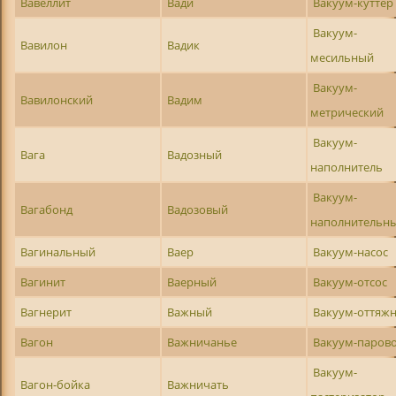
Вавеллит
Вади
Вакуум-куттер
Вакуум-
Вавилон
Вадик
месильный
Вакуум-
Вавилонский
Вадим
метрический
Вакуум-
Вага
Вадозный
наполнитель
Вакуум-
Вагабонд
Вадозовый
наполнительн
Вагинальный
Ваер
Вакуум-насос
Вагинит
Ваерный
Вакуум-отсос
Вагнерит
Важный
Вакуум-оттяж
Вагон
Важничанье
Вакуум-паров
Вакуум-
Вагон-бойка
Важничать