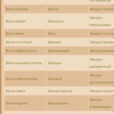
пастеризатор
Вагон-бункер
Важно
Вакуум-патро
Вакуум-
Вагон-буфет
Важность
пересасывать
Вагон-весы
Ваза
Вакуум-плотн
Вагон-гостиный
Вазелин
Вакуум-прово
Вагон-дефектоскоп
Вазелиновый
Вакуум-разли
Вакуум-
Вагон-канавокопатель
Вазицин
разливочный
Вакуум-
Вагон-лаборатория
Вазовый
распылительн
Вагон-лавка
Вазомоторный
Вакуум-смесит
Вакуум-
Вагон-ледник
Вазопрессин
стерилизация