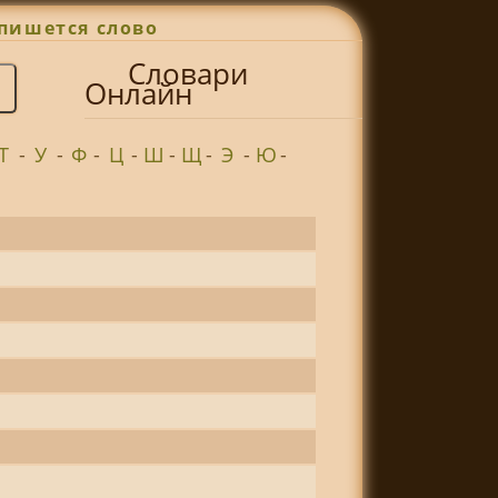
пишется слово
Словари
Онлайн
Т
-
У
-
Ф
-
Ц
-
Ш
-
Щ
-
Э
-
Ю
-