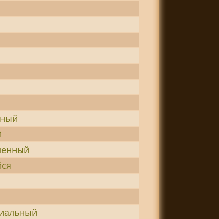
вный
й
ленный
йся
циальный