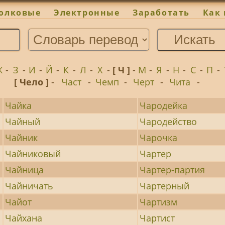
олковые
Электронные
Заработать
Как 
Ж
-
З
-
И
-
Й
-
К
-
Л
-
Х
-
[ Ч ]
-
М
-
Я
-
Н
-
С
-
П
-
[ Чело ]
-
Част
-
Чемп
-
Черт
-
Чита
-
Чайка
Чародейка
Чайный
Чародейство
Чайник
Чарочка
Чайниковый
Чартер
Чайница
Чартер-партия
Чайничать
Чартерный
Чайот
Чартизм
Чайхана
Чартист