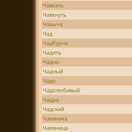
Чавкать
Чавкнуть
Чавыча
Чад
Чадбурна
Чадить
Чадно
Чадный
Чадо
Чадолюбивый
Чадра
Чадский
Чаевника
Чаевница