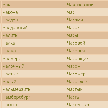
Чак
Чартистский
Чакона
Час
Чалдон
Часами
Чалдонский
Часок
Чалить
Часы
Чалка
Часовой
Чалма
Часовня
Чалмерс
Часовщик
Чалочный
Часом
Чалтык
Часомер
Чалый
Часослов
Чальмерзить
Частый
Чамберсбург
Часть
Чамыш
Частенько