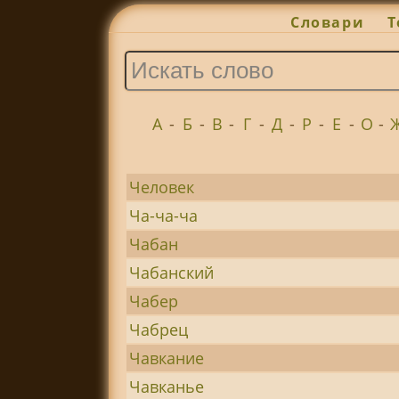
Словари
Т
А
-
Б
-
В
-
Г
-
Д
-
Р
-
Е
-
О
-
Человек
Ча-ча-ча
Чабан
Чабанский
Чабер
Чабрец
Чавкание
Чавканье