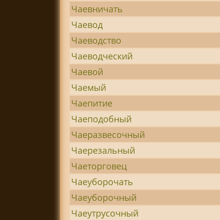
Чаевничать
Чаевод
Чаеводство
Чаеводческий
Чаевой
Чаемый
Чаепитие
Чаеподобный
Чаеразвесочный
Чаерезальный
Чаеторговец
Чаеуборочать
Чаеуборочный
Чаеутрусочный