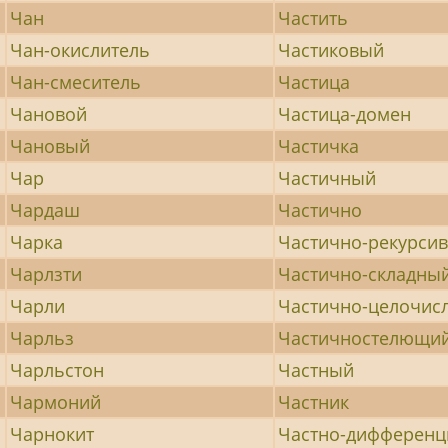
Чан
Частить
Чан-окислитель
Частиковый
Чан-смеситель
Частица
Чановой
Частица-домен
Чановый
Частичка
Чар
Частичный
Чардаш
Частично
Чарка
Частично-рекурси
Чарлзти
Частично-складны
Чарли
Частично-целочис
Чарльз
Частичностелющи
Чарльстон
Частный
Чармоний
Частник
Чарнокит
Частно-дифферен