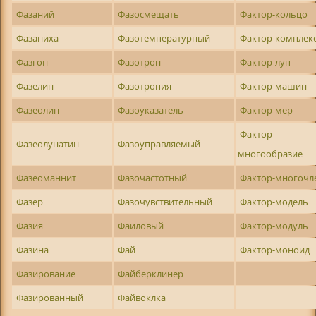
Фазаний
Фазосмещать
Фактор-кольцо
Фазаниха
Фазотемпературный
Фактор-комплек
Фазгон
Фазотрон
Фактор-луп
Фазелин
Фазотропия
Фактор-машин
Фазеолин
Фазоуказатель
Фактор-мер
Фактор-
Фазеолунатин
Фазоуправляемый
многообразие
Фазеоманнит
Фазочастотный
Фактор-многочл
Фазер
Фазочувствительный
Фактор-модель
Фазия
Фаиловый
Фактор-модуль
Фазина
Фай
Фактор-моноид
Фазирование
Файберклинер
Фазированный
Файвоклка