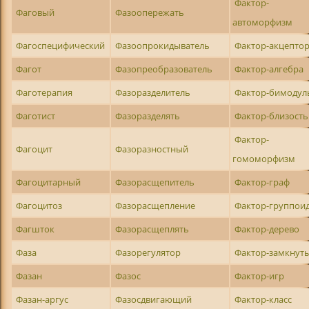
Фактор-
Фаговый
Фазоопережать
автоморфизм
Фагоспецифический
Фазоопрокидыватель
Фактор-акцепто
Фагот
Фазопреобразователь
Фактор-алгебра
Фаготерапия
Фазоразделитель
Фактор-бимодул
Фаготист
Фазоразделять
Фактор-близость
Фактор-
Фагоцит
Фазоразностный
гомоморфизм
Фагоцитарный
Фазорасщепитель
Фактор-граф
Фагоцитоз
Фазорасщепление
Фактор-группои
Фагшток
Фазорасщеплять
Фактор-дерево
Фаза
Фазорегулятор
Фактор-замкнут
Фазан
Фазос
Фактор-игр
Фазан-аргус
Фазосдвигающий
Фактор-класс