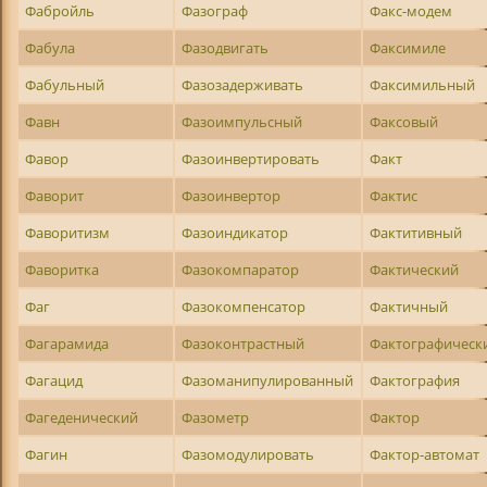
Фабройль
Фазограф
Факс-модем
Фабула
Фазодвигать
Факсимиле
Фабульный
Фазозадерживать
Факсимильный
Фавн
Фазоимпульсный
Факсовый
Фавор
Фазоинвертировать
Факт
Фаворит
Фазоинвертор
Фактис
Фаворитизм
Фазоиндикатор
Фактитивный
Фаворитка
Фазокомпаратор
Фактический
Фаг
Фазокомпенсатор
Фактичный
Фагарамида
Фазоконтрастный
Фактографическ
Фагацид
Фазоманипулированный
Фактография
Фагеденический
Фазометр
Фактор
Фагин
Фазомодулировать
Фактор-автомат