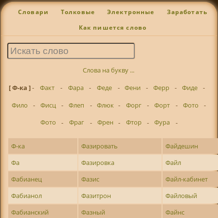
Словари
Толковые
Электронные
Заработать
Как пишется слово
Слова на букву ...
[ Ф-ка ]
-
Факт
-
Фара
-
Феде
-
Фени
-
Ферр
-
Фиде
-
Фило
-
Фисц
-
Флеп
-
Флюк
-
Форг
-
Форт
-
Фото
-
Фото
-
Фраг
-
Френ
-
Фтор
-
Фура
-
Ф-ка
Фазировать
Файдешин
Фа
Фазировка
Файл
Фабианец
Фазис
Файл-кабинет
Фабианол
Фазитрон
Файловый
Фабианский
Фазный
Файнс