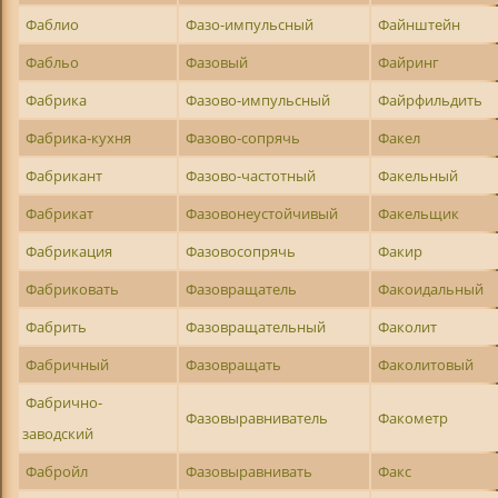
Фаблио
Фазо-импульсный
Файнштейн
Фабльо
Фазовый
Файринг
Фабрика
Фазово-импульсный
Файрфильдить
Фабрика-кухня
Фазово-сопрячь
Факел
Фабрикант
Фазово-частотный
Факельный
Фабрикат
Фазовонеустойчивый
Факельщик
Фабрикация
Фазовосопрячь
Факир
Фабриковать
Фазовращатель
Факоидальный
Фабрить
Фазовращательный
Факолит
Фабричный
Фазовращать
Факолитовый
Фабрично-
Фазовыравниватель
Факометр
заводский
Фабройл
Фазовыравнивать
Факс