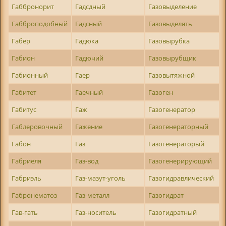
Габбронорит
Гадсдный
Газовыделение
Габброподобный
Гадсный
Газовыделять
Габер
Гадюка
Газовырубка
Габион
Гадючий
Газовырубщик
Габионный
Гаер
Газовытяжной
Габитет
Гаечный
Газоген
Габитус
Гаж
Газогенератор
Габлеровочный
Гажение
Газогенераторный
Габон
Газ
Газогенераторый
Габриеля
Газ-вод
Газогенерирующий
Габриэль
Газ-мазут-уголь
Газогидравлический
Габронематоз
Газ-металл
Газогидрат
Гав-гать
Газ-носитель
Газогидратный