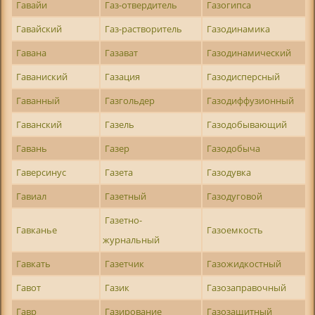
Гавайи
Газ-отвердитель
Газогипса
Гавайский
Газ-растворитель
Газодинамика
Гавана
Газават
Газодинамический
Гаваниский
Газация
Газодисперсный
Гаванный
Газгольдер
Газодиффузионный
Гаванский
Газель
Газодобывающий
Гавань
Газер
Газодобыча
Гаверсинус
Газета
Газодувка
Гавиал
Газетный
Газодуговой
Газетно-
Гавканье
Газоемкость
журнальный
Гавкать
Газетчик
Газожидкостный
Гавот
Газик
Газозаправочный
Гавр
Газирование
Газозащитный