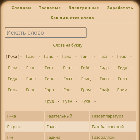
Словари
Толковые
Электронные
Заработать
Как пишется слово
Слова на букву ...
[ Г-жа ]
-
Газо
-
Гайк
-
Гало
-
Ганг
-
Гаст
-
Гейк
-
Гели
-
Гене
-
Геот
-
Герт
-
Гибб
-
Гидр
-
Гидр
-
Гидр
-
Гипе
-
Гипс
-
Глаз
-
Глиц
-
Глян
-
Гола
-
Голь
-
Гоно
-
Горн
-
Гост
-
Грам
-
Граф
-
Грим
-
Груд
-
Гуан
-
Гуса
-
Г-жа
Гадательный
Газоаппаратура
Г-крюк
Гадес
Газобалластный
Г-н
Гадина
Газобаллон