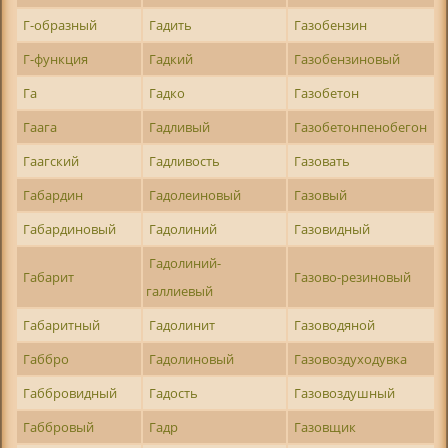
Г-образный
Гадить
Газобензин
Г-функция
Гадкий
Газобензиновый
Га
Гадко
Газобетон
Гаага
Гадливый
Газобетонпенобегон
Гаагский
Гадливость
Газовать
Габардин
Гадолеиновый
Газовый
Габардиновый
Гадолиний
Газовидный
Гадолиний-
Габарит
Газово-резиновый
галлиевый
Габаритный
Гадолинит
Газоводяной
Габбро
Гадолиновый
Газовоздуходувка
Габбровидный
Гадость
Газовоздушный
Габбровый
Гадр
Газовщик