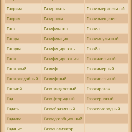
Гавриил
Газировать
Газоизмерительный
Гаврил
Газировка
Газоизмещение
Гага
Газификатор
Газоиль
Гагара
Газификация
Газоимпульсный
Гагарка
Газифицировать
Газойль
Гагат
Газифицироваться
Газокалильный
Гагатовый
Газлифт
Газокамерный
Гагатоподобный
Газлифтный
Газокапельный
Гагачий
Газо-жидкостный
Газокаротаж
Гад
Газо-фторидный
Газокерновый
Гадать
Газоабразивный
Газокислородный
Гадалка
Газоадсорбционный
Гадание
Газоанализатор