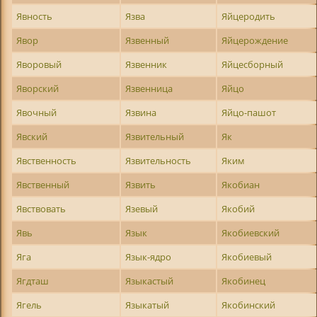
Явность
Язва
Яйцеродить
Явор
Язвенный
Яйцерождение
Яворовый
Язвенник
Яйцесборный
Яворский
Язвенница
Яйцо
Явочный
Язвина
Яйцо-пашот
Явский
Язвительный
Як
Явственность
Язвительность
Яким
Явственный
Язвить
Якобиан
Явствовать
Язевый
Якобий
Явь
Язык
Якобиевский
Яга
Язык-ядро
Якобиевый
Ягдташ
Языкастый
Якобинец
Ягель
Языкатый
Якобинский