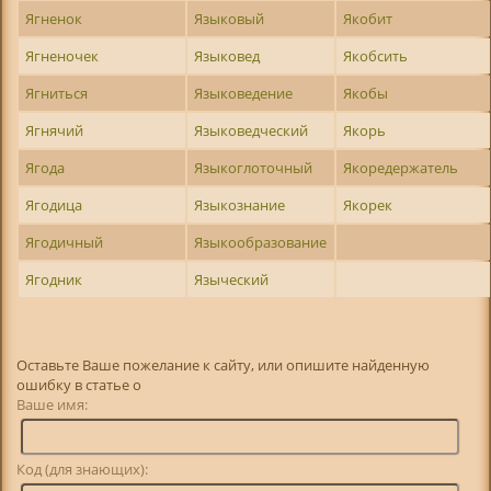
Ягненок
Языковый
Якобит
Ягненочек
Языковед
Якобсить
Ягниться
Языковедение
Якобы
Ягнячий
Языковедческий
Якорь
Ягода
Языкоглоточный
Якоредержатель
Ягодица
Языкознание
Якорек
Ягодичный
Языкообразование
Ягодник
Языческий
Оставьте Ваше пожелание к сайту, или опишите найденную
ошибку в статье о
Ваше имя:
Код (для знающих):