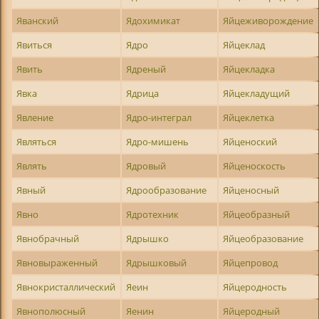
Яванский
Ядохимикат
Яйцеживорождение
Явиться
Ядро
Яйцеклад
Явить
Ядреный
Яйцекладка
Явка
Ядрица
Яйцекладущий
Явление
Ядро-интеграл
Яйцеклетка
Являться
Ядро-мишень
Яйценоский
Являть
Ядровый
Яйценоскость
Явный
Ядрообразование
Яйценосный
Явно
Ядротехник
Яйцеобразный
Явнобрачный
Ядрышко
Яйцеобразование
Явновыраженный
Ядрышковый
Яйцепровод
Явнокристаллический
Яеин
Яйцеродность
Явнополюсный
Яенин
Яйцеродный