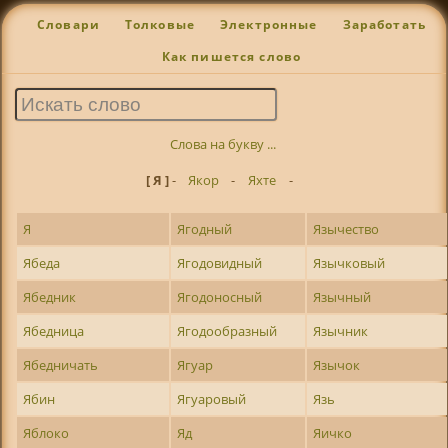
Словари
Толковые
Электронные
Заработать
Как пишется слово
Слова на букву ...
[ Я ]
-
Якор
-
Яхте
-
Я
Ягодный
Язычество
Ябеда
Ягодовидный
Язычковый
Ябедник
Ягодоносный
Язычный
Ябедница
Ягодообразный
Язычник
Ябедничать
Ягуар
Язычок
Ябин
Ягуаровый
Язь
Яблоко
Яд
Яичко