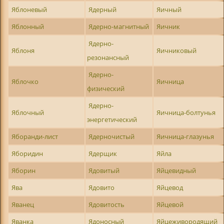
Яблоневый
Ядерный
Яичный
Яблонный
Ядерно-магнитный
Яичник
Ядерно-
Яблоня
Яичниковый
резонансный
Ядерно-
Яблочко
Яичница
физический
Ядерно-
Яблочный
Яичница-болтунья
энергетический
Яборанди-лист
Ядерночистый
Яичница-глазунья
Яборидин
Ядерщик
Яйла
Яборин
Ядовитый
Яйцевидный
Ява
Ядовито
Яйцевод
Яванец
Ядовитость
Яйцевой
Яванка
Ядоносный
Яйцеживородящий