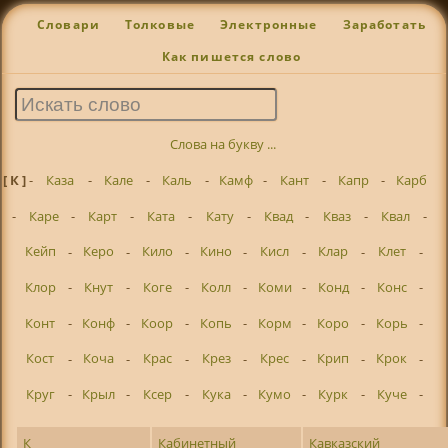
Словари
Толковые
Электронные
Заработать
Как пишется слово
Слова на букву ...
[ К ]
-
Каза
-
Кале
-
Каль
-
Камф
-
Кант
-
Капр
-
Карб
-
Каре
-
Карт
-
Ката
-
Кату
-
Квад
-
Кваз
-
Квал
-
Кейп
-
Керо
-
Кило
-
Кино
-
Кисл
-
Клар
-
Клет
-
Клор
-
Кнут
-
Коге
-
Колл
-
Коми
-
Конд
-
Конс
-
Конт
-
Конф
-
Коор
-
Копь
-
Корм
-
Коро
-
Корь
-
Кост
-
Коча
-
Крас
-
Крез
-
Крес
-
Крип
-
Крок
-
Круг
-
Крыл
-
Ксер
-
Кука
-
Кумо
-
Курк
-
Куче
-
К
Кабинетный
Кавказский