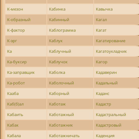
К-мезон
Кабинка
Кавычка
К-образный
Кабинный
Кагал
К-фактор
Каблограмма
Кагат
К-эрг
Каблук
Кагатирование
Ка
Каблучный
Кагатоукладчик
Ка-буксир
Каблучок
Кагор
Ка-заправщик
Каболка
Кадаверин
Ка-робот
Каболочный
Кадальный
Кааба
Каборный
Каданс
Каб(б)ал
Каботаж
Кадастр
Кабаить
Каботажный
Кадастральный
Кабак
Каботажник
Кадастровый
Кабала
Каботажничать
Каденция