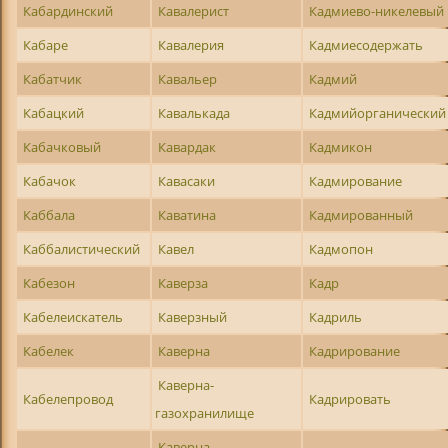
Кабардинский
Кавалерист
Кадмиево-никелевый
Кабаре
Кавалерия
Кадмиесодержать
Кабатчик
Кавальер
Кадмий
Кабацкий
Кавалькада
Кадмийорганический
Кабачковый
Кавардак
Кадмикон
Кабачок
Кавасаки
Кадмирование
Каббала
Каватина
Кадмированный
Каббалистический
Кавел
Кадмопон
Кабезон
Каверза
Кадр
Кабелеискатель
Каверзный
Кадриль
Кабелек
Каверна
Кадрирование
Каверна-
Кабелепровод
Кадрировать
газохранилище
Каверна-