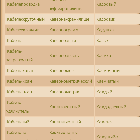
Кабелепроводка
Кадровый
нефтехранилище
Кабелескруточный
Каверна-хранилище
Кадровик
Кабелеукладчик
Кавернограмм
Кадушка
Кабель
Кавернозный
Кадык
Кабель-
Кавернозность
Каемка
заправочный
Кабель-канат
Каверномер
Каемочный
Кабель-кран
Кавернометрический
Каемчатый
Кабель-план
Кавернометрия
Каждый
Кабель-
Кавитазионный
Каждодневный
удлинитель
Кабельный
Кавитационный
Кажется
Кабельно-
Кавитационно-
Кажущийся