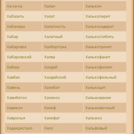
Ха-ха-ха
Халал
Халькон
Хабазить
Халат
Халькопирит
Хабанера
Халатность
Халькосидерит
Хабар
Халатный
Халькостибить
Хабаровск
Халбертсма
Халькотрихит
Хабаровский
Халва
Халькофанит
Хабеас
Халдей
Халькофиллит
Хавбек
Халдейский
Халькофильный
Хавечь
Халибит
Халькоцит
Хавибетол
Халикоз
Хальмование
Хавикол
Халиф
Хальмовочный
Хавронья
Халифат
Хальмоз
Хадакристалл
Халл
Хальфовый