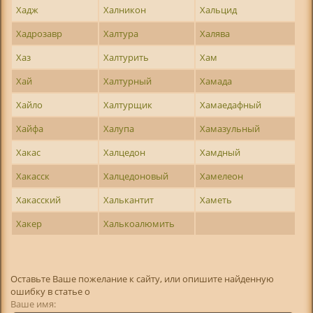
Хадж
Халникон
Хальцид
Хадрозавр
Халтура
Халява
Хаз
Халтурить
Хам
Хай
Халтурный
Хамада
Хайло
Халтурщик
Хамаедафный
Хайфа
Халупа
Хамазульный
Хакас
Халцедон
Хамдный
Хакасск
Халцедоновый
Хамелеон
Хакасский
Халькантит
Хаметь
Хакер
Халькоалюмить
Оставьте Ваше пожелание к сайту, или опишите найденную
ошибку в статье о
Ваше имя: