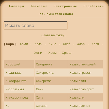
Словари
Толковые
Электронные
Заработать
Как пишется слово
Слова на букву ...
[ Хоро ]
-
Хами
-
Хела
-
Хина
-
Хлеб
-
Хлор
-
Хозя
-
Хопи
-
Хром
-
Хрюш
-
Хороший
Хакеренка
Халькогенидный
Х-единица
Хакерозить
Халькография
Х-координата
Хакерство
Халькозин
Х-образный
Хаки
Хальколамприт
Х-у-самописец
Хала
Хальколит
Ха
Халазон
Халькоменит