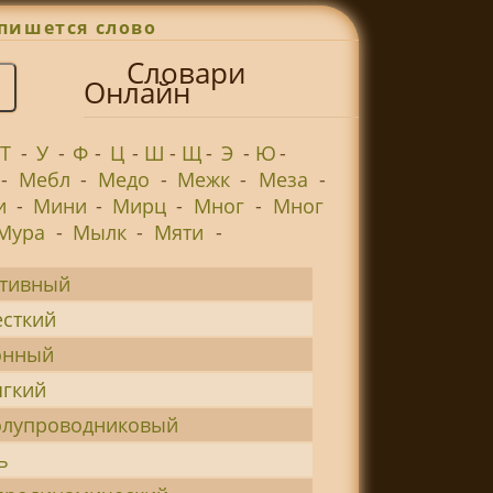
пишется слово
Словари
Онлайн
Т
-
У
-
Ф
-
Ц
-
Ш
-
Щ
-
Э
-
Ю
-
-
Мебл
-
Медо
-
Межк
-
Меза
-
и
-
Мини
-
Мирц
-
Мног
-
Мног
Мура
-
Мылк
-
Мяти
-
ктивный
сткий
онный
гкий
олупроводниковый
ь