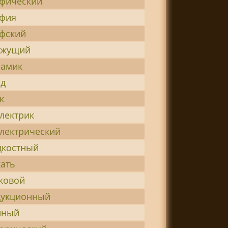
фический
афия
фский
ижущий
намик
од
к
лектрик
лектрический
дкостный
ать
ковой
дукционный
нный