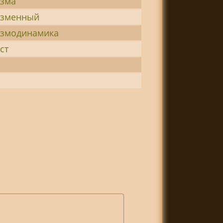
азма
азменный
азмодинамика
ст