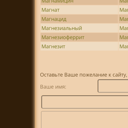
Магнамицин
Ма
Магнат
Ма
Магнацид
Ма
Магнезиальный
Ма
Магнезиоферрит
Ма
Магнезит
Ма
Оставьте Ваше пожелание к сайту,
Ваше имя: