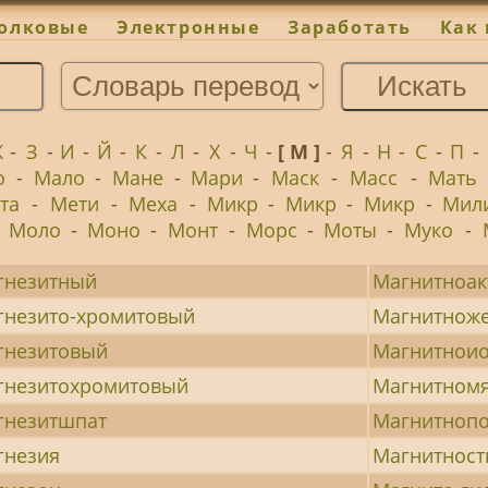
олковые
Электронные
Заработать
Как 
Ж
-
З
-
И
-
Й
-
К
-
Л
-
Х
-
Ч
-
[ М ]
-
Я
-
Н
-
С
-
П
-
о
-
Мало
-
Мане
-
Мари
-
Маск
-
Масс
-
Мать
та
-
Мети
-
Меха
-
Микр
-
Микр
-
Микр
-
Мил
-
Моло
-
Моно
-
Монт
-
Морс
-
Моты
-
Муко
-
гнезитный
Магнитноа
гнезито-хромитовый
Магнитноже
гнезитовый
Магнитнои
гнезитохромитовый
Магнитномя
гнезитшпат
Магнитноп
гнезия
Магнитност