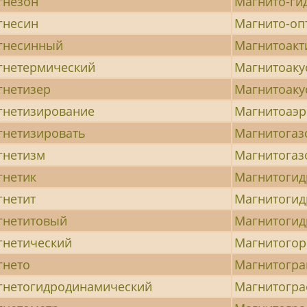
гнезон
Магнито-ги
гнесин
Магнито-оп
гнесинный
Магнитоак
гнетермический
Магнитоаку
гнетизер
Магнитоаку
гнетизирование
Магнитоаэр
гнетизировать
Магнитогаз
гнетизм
Магнитогаз
гнетик
Магнитогид
гнетит
Магнитогид
гнетитовый
Магнитогид
гнетический
Магнитогор
гнето
Магнитогр
гнетогидродинамический
Магнитогр