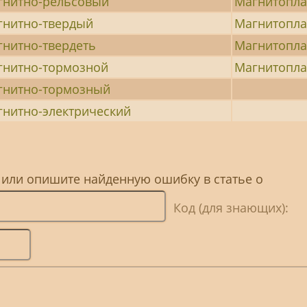
гнитно-рельсовый
Магнитопл
гнитно-твердый
Магнитопл
гнитно-твердеть
Магнитопл
гнитно-тормозной
Магнитопла
гнитно-тормозный
гнитно-электрический
 или опишите найденную ошибку в статье о
Код (для знающих):