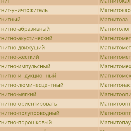
гнит
Магнитокал
гнит-уничтожитель
Магнитокар
гнитный
Магнитола
гнитно-абразивный
Магнитолог
нитно-акустический
Магнитоме
гнитно-движущий
Магнитомет
гнитно-жесткий
Магнитоме
гнитно-импульсный
Магнитомех
гнитно-индукционный
Магнитомех
гнитно-люминесцентный
Магнитона
гнитно-мягкий
Магнитоопи
гнитно-ориентировать
Магнитоопт
гнитно-полупроводный
Магнитоопт
гнитно-порошковый
Магнитопау