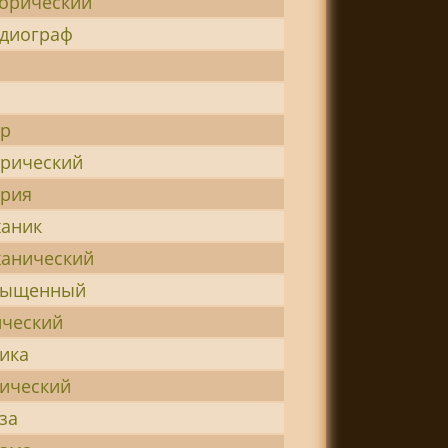
орический
диограф
тр
рический
трия
аник
анический
сыщенный
ческий
ика
ический
за