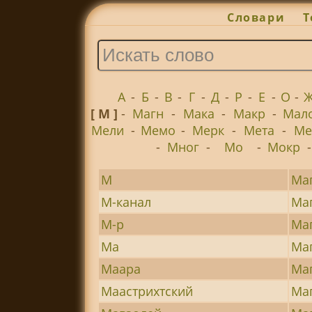
Словари
Т
А
-
Б
-
В
-
Г
-
Д
-
Р
-
Е
-
О
-
[ М ]
-
Магн
-
Мака
-
Макр
-
Мал
Мели
-
Мемо
-
Мерк
-
Мета
-
Ме
-
Мног
-
Мо
-
Мокр
М
Ма
М-канал
Ма
М-р
Ма
Ма
Ма
Маара
Ма
Маастрихтский
Ма