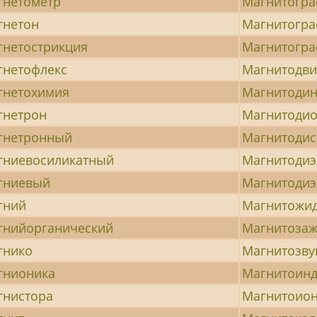
гнетометр
Магнитогра
гнетон
Магнитогр
гнетострикция
Магнитогра
гнетофлекс
Магнитодв
гнетохимия
Магнитоди
гнетрон
Магнитоди
гнетронный
Магнитодис
гниевосиликатный
Магнитодиэ
гниевый
Магнитодиэ
гний
Магнитожи
гнийорганический
Магнитозаж
гнико
Магнитозву
гнионика
Магнитоин
гнистора
Магнитоио