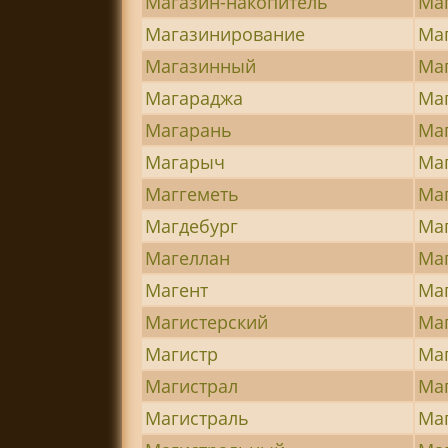
Магазин-накопитель
Ма
Магазинирование
Ма
Магазинный
Ма
Магараджа
Ма
Магарань
Ма
Магарыч
Ма
Маггеметь
Ма
Магдебург
Ма
Магеллан
Ма
Магент
Ма
Магистерский
Ма
Магистр
Ма
Магистрал
Ма
Магистраль
Ма