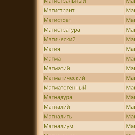
Магистральный
Ма
Магистрант
Ма
Магистрат
Ма
Магистратура
Ма
Магический
Маг
Магия
Ма
Магма
Ма
Магматий
Ма
Магматический
Ма
Магматогенный
Ма
Магнадура
Ма
Магналий
Ма
Магналить
Ма
Магналиум
Ма