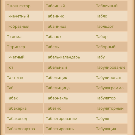
Т-коннектор
Табачный
Табличный
Т-нечетный
Табачник
Табло
Т-образный
Табачница
Табльдот
Т-схема
Табачок
Табор
Т-триггер
Табель
Таборный
Т-четный
Табель-календарь
Табу
Тот
Табельный
Табулирование
Та-сплав
Табельщик
Табулировать
Таб
Табельщица
Табуляграмма
Табак
Табернакль
Табулятор
Табакерка
Табетик
Табуляторный
Табаковод
Таблетирование
Табулят
Табаководство
Таблетировать
Табуляция