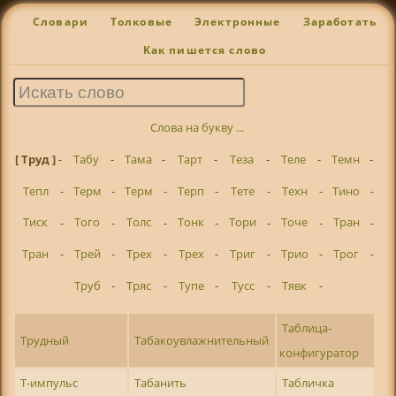
Словари
Толковые
Электронные
Заработать
Как пишется слово
Слова на букву ...
[ Труд ]
-
Табу
-
Тама
-
Тарт
-
Теза
-
Теле
-
Темн
-
Тепл
-
Терм
-
Терм
-
Терп
-
Тете
-
Техн
-
Тино
-
Тиск
-
Того
-
Толс
-
Тонк
-
Тори
-
Точе
-
Тран
-
Тран
-
Трей
-
Трех
-
Трех
-
Триг
-
Трио
-
Трог
-
Труб
-
Тряс
-
Тупе
-
Тусс
-
Тявк
-
Таблица-
Трудный
Табакоувлажнительный
конфигуратор
Т-импульс
Табанить
Табличка