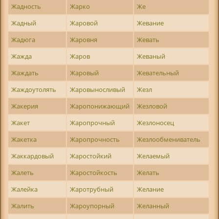
Жадность
Жарко
Же
Жадный
Жаровой
Жевание
Жадюга
Жаровня
Жевать
Жажда
Жаров
Жеваный
Жаждать
Жаровый
Жевательный
Жаждоутолять
Жаровыносливый
Жезл
Жакерия
Жаропонижающий
Жезловой
Жакет
Жаропрочный
Жезлоносец
Жакетка
Жаропрочность
Жезлообмениватель
Жаккардовый
Жаростойкий
Желаемый
Жалеть
Жаростойкость
Желать
Жалейка
Жаротрубный
Желание
Жалить
Жароупорный
Желанный