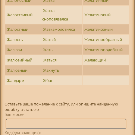
Жалоносный
Жатка
Желатинный
Жатка-
Жалостливый
Желатиновый
сноповязалка
Жалостный
Жаткамолотилка
Желатинозный
Жалость
Жатый
Желатинообразный
Жалюзи
Жать
Желатиноподобный
Жалюзийный
Жаться
Желающий
Жалюзный
Жахнуть
Жандарм
Жбан
Оставьте Ваше пожелание к сайту, или опишите найденную
ошибку в статье о
Ваше имя:
Код (для знающих):