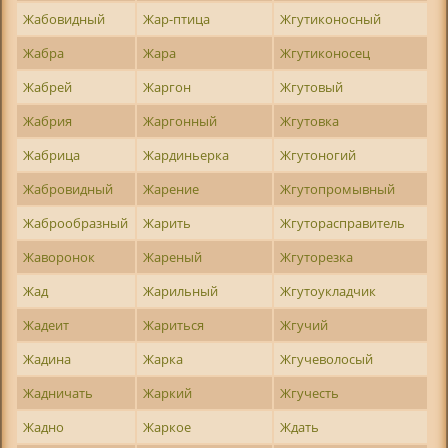
Жабовидный
Жар-птица
Жгутиконосный
Жабра
Жара
Жгутиконосец
Жабрей
Жаргон
Жгутовый
Жабрия
Жаргонный
Жгутовка
Жабрица
Жардиньерка
Жгутоногий
Жабровидный
Жарение
Жгутопромывный
Жаброобразный
Жарить
Жгуторасправитель
Жаворонок
Жареный
Жгуторезка
Жад
Жарильный
Жгутоукладчик
Жадеит
Жариться
Жгучий
Жадина
Жарка
Жгучеволосый
Жадничать
Жаркий
Жгучесть
Жадно
Жаркое
Ждать