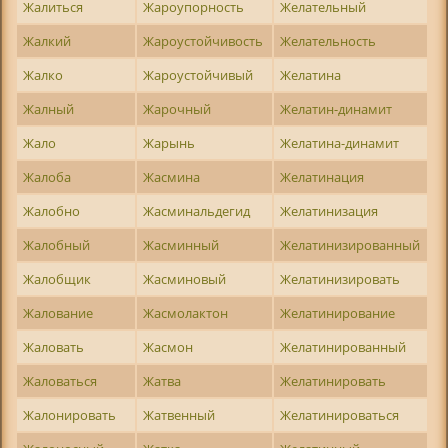
Жалиться
Жароупорность
Желательный
Жалкий
Жароустойчивость
Желательность
Жалко
Жароустойчивый
Желатина
Жалный
Жарочный
Желатин-динамит
Жало
Жарынь
Желатина-динамит
Жалоба
Жасмина
Желатинация
Жалобно
Жасминальдегид
Желатинизация
Жалобный
Жасминный
Желатинизированный
Жалобщик
Жасминовый
Желатинизировать
Жалование
Жасмолактон
Желатинирование
Жаловать
Жасмон
Желатинированный
Жаловаться
Жатва
Желатинировать
Жалонировать
Жатвенный
Желатинироваться