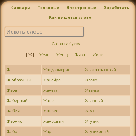
Словари
Толковые
Электронные
Заработать
Как пишется слово
Слова на букву ...
[ Ж ]
-
Желв
-
Женщ
-
Жизн
-
Жонк
-
Ж
Жандармерия
Жвака-галсовый
Ж-образный
Жанейро
Жвало
Жаба
Жанета
Жвачка
Жаберный
Жанр
Жвачный
Жабий
Жанрист
Жгут
Жабник
Жанровый
Жгутик
Жабо
Жар
Жгутиковый