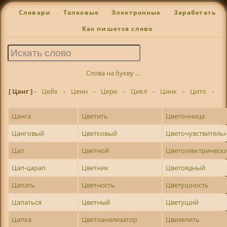
Словари
Толковые
Электронные
Заработать
Как пишется слово
Слова на букву ...
[ Цанг ]
-
Цейх
-
Ценн
-
Цере
-
Цикл
-
Цинк
-
Цито
-
Цанга
Цветить
Цветочница
Цанговый
Цветковый
Цветочувствитель
Цап
Цветной
Цветоэлектрическ
Цап-царап
Цветник
Цветоядный
Цапать
Цветность
Цветушность
Цапаться
Цветный
Цветущий
Цапка
Цветоанализатор
Цвизелить