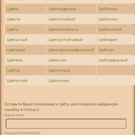
Цвель
Цветосдвигать
Цейлонец
Цвести
Цветостойкий
Цейлонка
Цвета
Цветостойкость
Цейлонский
Цветастый
Цветоустойчивый
Цейнерит
Цветение
Цветофотографический
Цейтнот
Цветень
Цветочек
Цейтраферный
Цветик
Цветочный
Цветистый
Цветочник
Оставьте Ваше пожелание к сайту, или опишите найденную
ошибку в статье о
Ваше имя:
Код (для знающих):