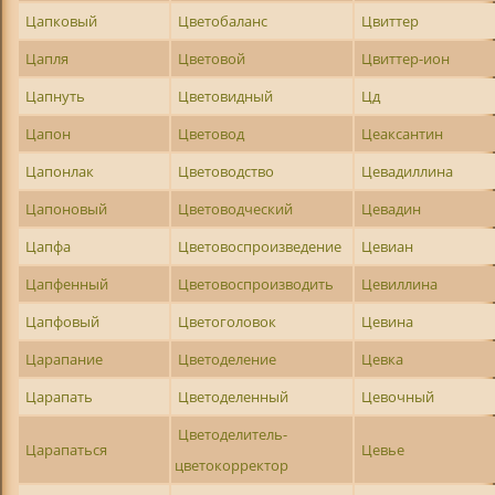
Цапковый
Цветобаланс
Цвиттер
Цапля
Цветовой
Цвиттер-ион
Цапнуть
Цветовидный
Цд
Цапон
Цветовод
Цеаксантин
Цапонлак
Цветоводство
Цевадиллина
Цапоновый
Цветоводческий
Цевадин
Цапфа
Цветовоспроизведение
Цевиан
Цапфенный
Цветовоспроизводить
Цевиллина
Цапфовый
Цветоголовок
Цевина
Царапание
Цветоделение
Цевка
Царапать
Цветоделенный
Цевочный
Цветоделитель-
Царапаться
Цевье
цветокорректор