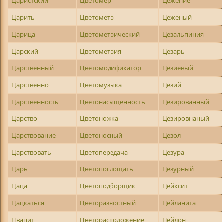
Царистский
Цветомер
Цежение
Царить
Цветометр
Цеженый
Царица
Цветометрический
Цезальпиния
Царский
Цветометрия
Цезарь
Царственный
Цветомодификатор
Цезиевый
Царственно
Цветомузыка
Цезий
Царственность
Цветонасыщенность
Цезированный
Царство
Цветоножка
Цезировнаный
Царствование
Цветоносный
Цезол
Царствовать
Цветопередача
Цезура
Царь
Цветопоглощать
Цезурный
Цаца
Цветоподборщик
Цейксит
Цацкаться
Цветоразностный
Цейланита
Цвацит
Цветорасположение
Цейлон