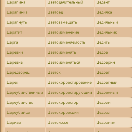
Царапина
Цветоделительный
Цедент
Царапинка
Цветоед
Цедилка
Царапнуть
Цветозамещать
Цедильный
Царатит
Цветоизменение
Цедильник
Царга
Цветоизменяемость
Цедить
Царевич
Цветоизменять
Цедра
Царевна
Цветоизменяться
Цедрарин
Царедворец
Цветок
Цедрат
Царек
Цветокорректирование
Цедратный
Цареубийственный
Цветокорректирующий
Цедренный
Цареубийство
Цветокорректор
Цедрин
Цареубийца
Цветокоррекция
Цедрол
Царизм
Цветоложе
Цедронин