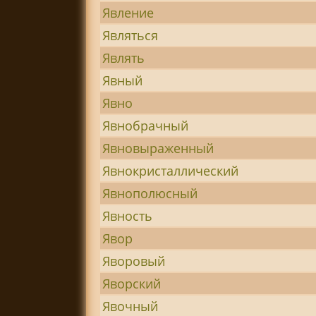
Явление
Являться
Являть
Явный
Явно
Явнобрачный
Явновыраженный
Явнокристаллический
Явнополюсный
Явность
Явор
Яворовый
Яворский
Явочный