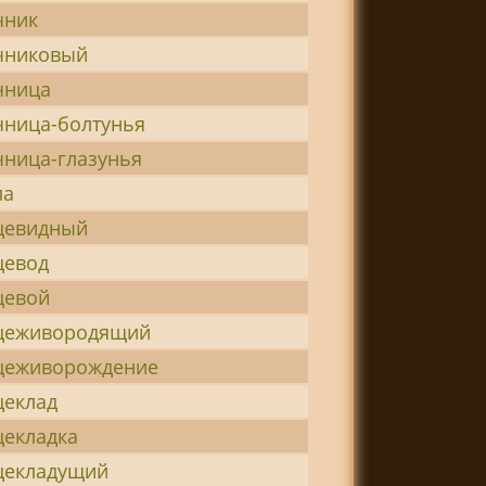
чник
чниковый
чница
чница-болтунья
чница-глазунья
ла
цевидный
цевод
цевой
цеживородящий
цеживорождение
цеклад
цекладка
цекладущий