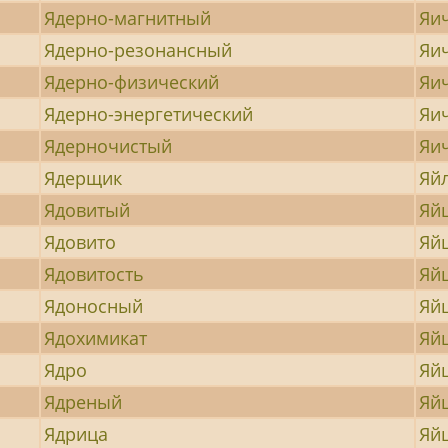
Ядерно-магнитный
Яи
Ядерно-резонансный
Яи
Ядерно-физический
Яи
Ядерно-энергетический
Яи
Ядерночистый
Яи
Ядерщик
Яй
Ядовитый
Яй
Ядовито
Яй
Ядовитость
Яй
Ядоносный
Яй
Ядохимикат
Яй
Ядро
Яй
Ядреный
Яй
Ядрица
Яй