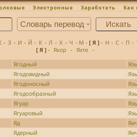
олковые
Электронные
Заработать
Как 
Ж
-
З
-
И
-
Й
-
К
-
Л
-
Х
-
Ч
-
М
-
[ Я ]
-
Н
-
С
-
П
-
[ Я ]
-
Якор
-
Яхте
-
Ягодный
Яз
Ягодовидный
Яз
Ягодоносный
Яз
Ягодообразный
Яз
Ягуар
Яз
Ягуаровый
Яз
Яд
Яи
Ядерный
Яи