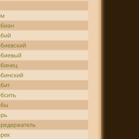
им
обиан
обий
обиевский
обиевый
обинец
обинский
обит
обсить
обы
орь
оредержатель
орек