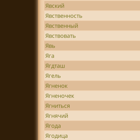
Явский
Явственность
Явственный
Явствовать
Явь
Яга
Ягдташ
Ягель
Ягненок
Ягненочек
Ягниться
Ягнячий
Ягода
Ягодица