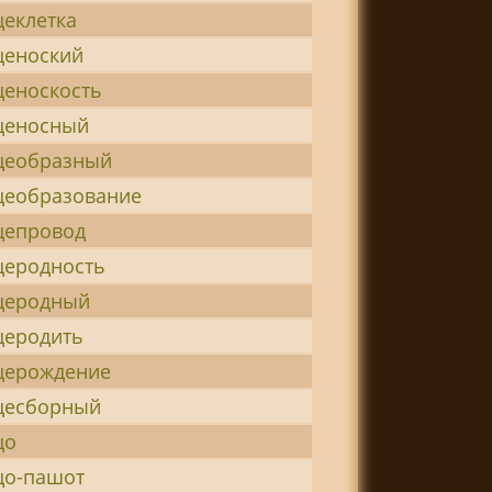
цеклетка
ценоский
ценоскость
ценосный
цеобразный
цеобразование
цепровод
церодность
церодный
церодить
церождение
цесборный
цо
цо-пашот