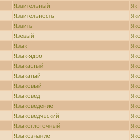
Язвительный
Як
Язвительность
Як
Язвить
Як
Язевый
Як
Язык
Як
Язык-ядро
Як
Языкастый
Як
Языкатый
Як
Языковый
Як
Языковед
Як
Языковедение
Як
Языковедческий
Як
Языкоглоточный
Як
Языкознание
Як