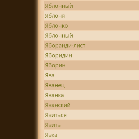
Яблонный
Яблоня
Яблочко
Яблочный
Яборанди-лист
Яборидин
Яборин
Ява
Яванец
Яванка
Яванский
Явиться
Явить
Явка