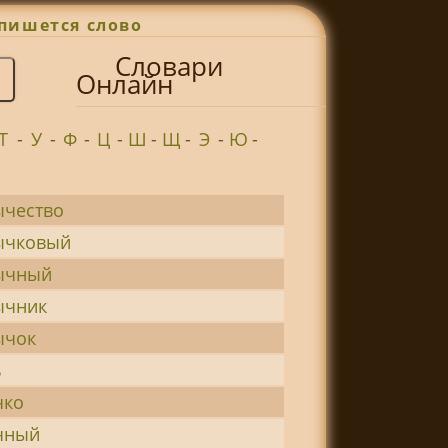
пишется слово
Словари
Онлайн
Т
-
У
-
Ф
-
Ц
-
Ш
-
Щ
-
Э
-
Ю
-
ычество
ычковый
ычный
ычник
ычок
ь
чко
чный