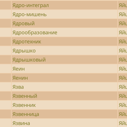
Ядро-интеграл
Яй
Ядро-мишень
Яй
Ядровый
Яй
Ядрообразование
Яй
Ядротехник
Яй
Ядрышко
Яй
Ядрышковый
Яй
Яеин
Яй
Яенин
Яй
Язва
Яй
Язвенный
Яй
Язвенник
Яй
Язвенница
Яй
Язвина
Яй