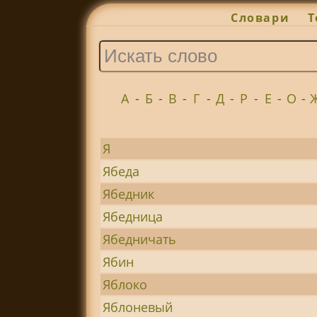
Словари
Т
А
-
Б
-
В
-
Г
-
Д
-
Р
-
Е
-
О
-
Я
Ябеда
Ябедник
Ябедница
Ябедничать
Ябин
Яблоко
Яблоневый