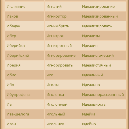
И-слияние
Игнатий
Идеализирование
Иаков
Игнибитор
Идеализированный
Ибадан
Игнимбрить
Идеализировать
Ибер
Игнитрон
Идеализм
Иберийка
Игнитронный
Идеалист
Иберийский
Игнорирование
Идеалистический
Иберия
Игнорировать
Идеалистичный
Ибис
Иго
Идеальный
Ибо
Иголка
Идеально
Ибупрофена
Иголочка
Идеальнорассеяннный
Ив
Иголочный
Идеальность
Ива-шелюга
Игольный
Идейка
Иван
Игольник
Идейно