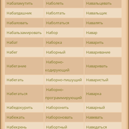
Набаламутить
Наболеть
Навальцевать
Набалдашник
Наболтать
Навальщик
Набаловать
Наболтаться
Навалять
Набальзамировать
Набор
Навар
Набат
Наборка
Наварить
Набег
Наборный
Наваривание
Наборно-
Набегание
Наваривать
кодирующий
Набегать
Наборно-пишущий
Наваристый
Наборно-
Набегаться
Наварка
программирующий
Набедокурить
Наборонить
Наварный
Набежать
Набороновать
Навевать
Набекрень
Набортный
Наведаться