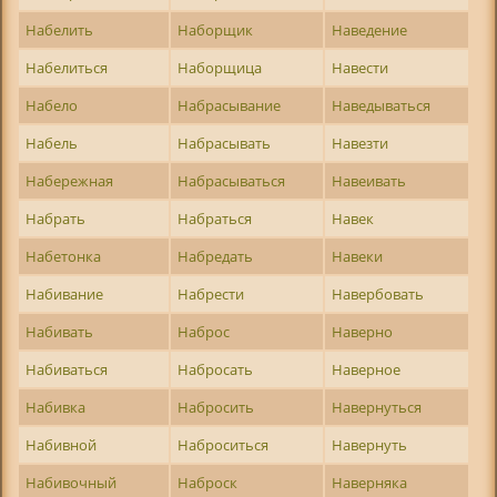
Набелить
Наборщик
Наведение
Набелиться
Наборщица
Навести
Набело
Набрасывание
Наведываться
Набель
Набрасывать
Навезти
Набережная
Набрасываться
Навеивать
Набрать
Набраться
Навек
Набетонка
Набредать
Навеки
Набивание
Набрести
Навербовать
Набивать
Наброс
Наверно
Набиваться
Набросать
Наверное
Набивка
Набросить
Навернуться
Набивной
Наброситься
Навернуть
Набивочный
Наброск
Наверняка