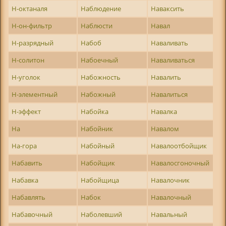
Н-октаналя
Наблюдение
Наваксить
Н-он-фильтр
Наблюсти
Навал
Н-разрядный
Набоб
Наваливать
Н-солитон
Набоечный
Наваливаться
Н-уголок
Набожность
Навалить
Н-элементный
Набожный
Навалиться
Н-эффект
Набойка
Навалка
На
Набойник
Навалом
На-гора
Набойный
Навалоотбойщик
Набавить
Набойщик
Навалосгоночный
Набавка
Набойщица
Навалочник
Набавлять
Набок
Навалочный
Набавочный
Наболевший
Навальный