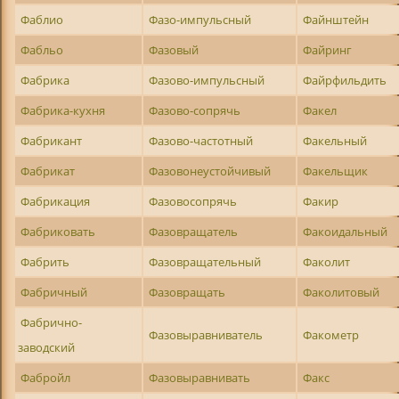
Фаблио
Фазо-импульсный
Файнштейн
Фабльо
Фазовый
Файринг
Фабрика
Фазово-импульсный
Файрфильдить
Фабрика-кухня
Фазово-сопрячь
Факел
Фабрикант
Фазово-частотный
Факельный
Фабрикат
Фазовонеустойчивый
Факельщик
Фабрикация
Фазовосопрячь
Факир
Фабриковать
Фазовращатель
Факоидальный
Фабрить
Фазовращательный
Факолит
Фабричный
Фазовращать
Факолитовый
Фабрично-
Фазовыравниватель
Факометр
заводский
Фабройл
Фазовыравнивать
Факс