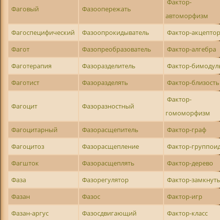
Фактор-
Фаговый
Фазоопережать
автоморфизм
Фагоспецифический
Фазоопрокидыватель
Фактор-акцепто
Фагот
Фазопреобразователь
Фактор-алгебра
Фаготерапия
Фазоразделитель
Фактор-бимодул
Фаготист
Фазоразделять
Фактор-близость
Фактор-
Фагоцит
Фазоразностный
гомоморфизм
Фагоцитарный
Фазорасщепитель
Фактор-граф
Фагоцитоз
Фазорасщепление
Фактор-группои
Фагшток
Фазорасщеплять
Фактор-дерево
Фаза
Фазорегулятор
Фактор-замкнут
Фазан
Фазос
Фактор-игр
Фазан-аргус
Фазосдвигающий
Фактор-класс