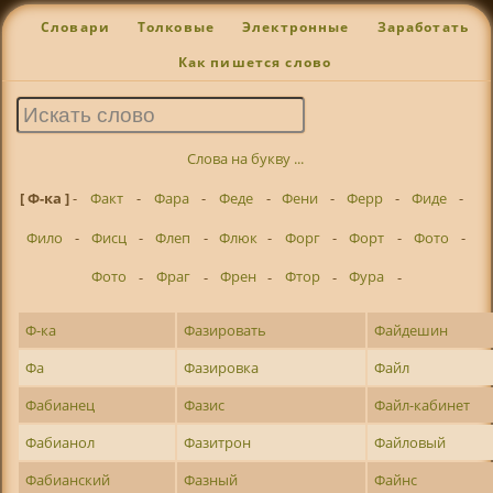
Словари
Толковые
Электронные
Заработать
Как пишется слово
Слова на букву ...
[ Ф-ка ]
-
Факт
-
Фара
-
Феде
-
Фени
-
Ферр
-
Фиде
-
Фило
-
Фисц
-
Флеп
-
Флюк
-
Форг
-
Форт
-
Фото
-
Фото
-
Фраг
-
Френ
-
Фтор
-
Фура
-
Ф-ка
Фазировать
Файдешин
Фа
Фазировка
Файл
Фабианец
Фазис
Файл-кабинет
Фабианол
Фазитрон
Файловый
Фабианский
Фазный
Файнс