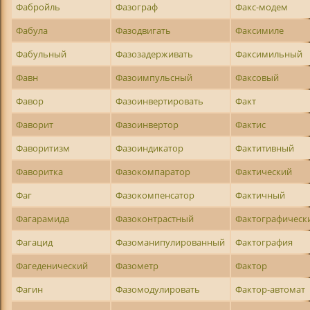
Фабройль
Фазограф
Факс-модем
Фабула
Фазодвигать
Факсимиле
Фабульный
Фазозадерживать
Факсимильный
Фавн
Фазоимпульсный
Факсовый
Фавор
Фазоинвертировать
Факт
Фаворит
Фазоинвертор
Фактис
Фаворитизм
Фазоиндикатор
Фактитивный
Фаворитка
Фазокомпаратор
Фактический
Фаг
Фазокомпенсатор
Фактичный
Фагарамида
Фазоконтрастный
Фактографическ
Фагацид
Фазоманипулированный
Фактография
Фагеденический
Фазометр
Фактор
Фагин
Фазомодулировать
Фактор-автомат