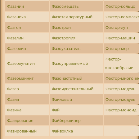
Фазаний
Фазосмещать
Фактор-кольцо
Фазаниха
Фазотемпературный
Фактор-комплек
Фазгон
Фазотрон
Фактор-луп
Фазелин
Фазотропия
Фактор-машин
Фазеолин
Фазоуказатель
Фактор-мер
Фактор-
Фазеолунатин
Фазоуправляемый
многообразие
Фазеоманнит
Фазочастотный
Фактор-многочл
Фазер
Фазочувствительный
Фактор-модель
Фазия
Фаиловый
Фактор-модуль
Фазина
Фай
Фактор-моноид
Фазирование
Файберклинер
Фазированный
Файвоклка