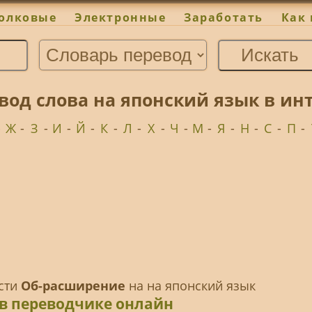
олковые
Электронные
Заработать
Как 
од слова на японский язык в ин
-
Ж
-
З
-
И
-
Й
-
К
-
Л
-
Х
-
Ч
-
М
-
Я
-
Н
-
С
-
П
-
ести
Об-расширение
на на японский язык
в переводчике онлайн