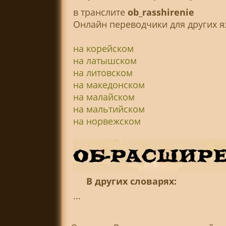
в транслитe
ob_rasshirenie
Онлайн переводчики для других я
на корейском
на латышском
на литовском
на македонском
на малайском
на мальтийском
на норвежском
В других словарях:
...