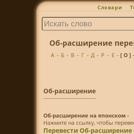
Словари
Т
Об-расширение перев
А
-
Б
-
В
-
Г
-
Д
-
Р
-
Е
-
[ О ]
Об-расширение
Об-расширение на японском -
Нажмите на ссылку, чтобы перев
Перевести Об-расширение 