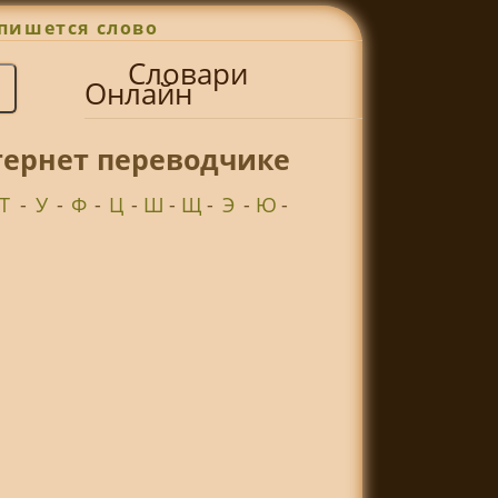
пишется слово
Словари
Онлайн
тернет переводчике
Т
-
У
-
Ф
-
Ц
-
Ш
-
Щ
-
Э
-
Ю
-