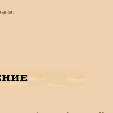
зыков: