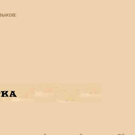
зыков: