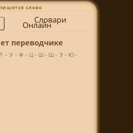
пишется слово
Словари
Онлайн
нет переводчике
Т
-
У
-
Ф
-
Ц
-
Ш
-
Щ
-
Э
-
Ю
-