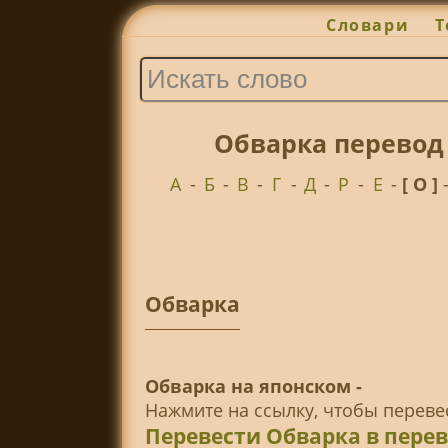
Словари
Т
Обварка перевод
А
-
Б
-
В
-
Г
-
Д
-
Р
-
Е
-
[ О ]
Обварка
Обварка на японском -
Нажмите на ссылку, чтобы перев
Перевести Обварка в пере