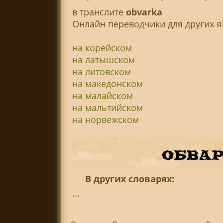
в транслитe
obvarka
Онлайн переводчики для других я
на корейском
на латышском
на литовском
на македонском
на малайском
на мальтийском
на норвежском
В других словарях:
...