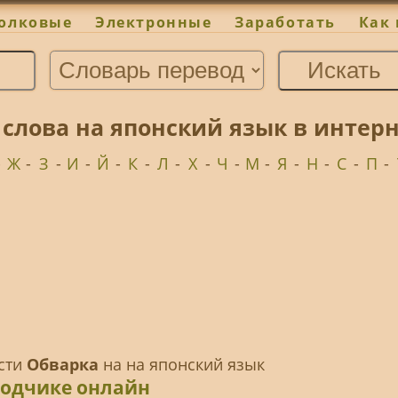
олковые
Электронные
Заработать
Как 
 слова на японский язык в интер
-
Ж
-
З
-
И
-
Й
-
К
-
Л
-
Х
-
Ч
-
М
-
Я
-
Н
-
С
-
П
-
ести
Обварка
на на японский язык
водчике онлайн